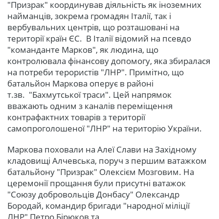
"Призрак" координував діяльність як іноземних
найманців, зокрема громадян Італії, так і
вербувальних центрів, що розташовані на
території країн ЄС. В Італії відомий на псевдо
"команданте Марков", як людина, що
контролювала фінансову допомогу, яка збиралася
на потреби терористів "ЛНР". Примітно, що
батальйон Маркова оперує в районі
т.зв. "Бахмутської траси". Цей напрямок
вважають одним з каналів переміщення
контрафактних товарів з території
самопроголошеної "ЛНР" на територію України.
Маркова поховали на Алеї Слави на Західному
кладовищі Алчевська, поруч з першим ватажком
батальйону "Призрак" Олексієм Мозговим. На
церемонії прощання були присутні ватажок
"Союзу добровольців Донбасу" Олександр
Бородай, командир бригади "народної міліції
ЛНР" Петро Бірюков та