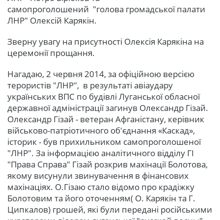
самопроголошений "голова громадської палати
ЛНР" Олексій Карякін.
Зверну увагу на присутності Олексія Карякіна на
церемонії прощання.
Нагадаю, 2 червня 2014, за офіційною версією
терористів "ЛНР", в результаті авіаудару
українських ВПС по будівлі Луганської обласної
державної адміністрації загинув Олександр Гізай.
Олександр Гізай - ветеран Афганістану, керівник
військово-патріотичного об'єднання «Каскад»,
історик - був прихильником самопроголошеної
"ЛНР". За інформацією аналітичного відділу ГІ
"Права Справа" Гізай розкрив махінації Болотова,
якому висунули звинувачення в фінансових
махінаціях. О.Гізаю стало відомо про крадіжку
Болотовим та його оточенням( О. Карякін та Г.
Ципкалов) грошей, які були передані російськими