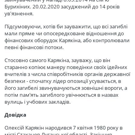
Бурихіних. 20.02.2020 засуджений до 14 років
ув'язнення.
Підсумовуючи, хотів би зауважити, що всі загиблі
мали пряме чи опосередковане відношення до
фінансових оборудок Карякіна, або контролювали
певні фінансові потоки.
Стосовно самого Карякіна, зауважу, що він
старанно копіює манеру поведінки своїх ідейних
вчителів з числа співробітників органів державної
безпеки - спочатку лідер опозиції усувається, в
його загибелі звинувачуються зовнішні вороги, а
потім пам’ять загиблого увічнюється в назвах
вулиць і учбових закладів.
Довідка
Олексій Карякін народився 7 квітня 1980 року в
місті Стаханов Луганської області. Закінчив