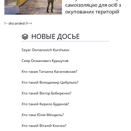
самоізоляцію для осіб з
окупованих територій
!-- discarded //-->
НОВЫЕ ДОСЬЕ
Seyar Osmanovich Kurshutov
Сеяр Османович Куршутов
Кто такая Татьяна Кагановская?
Хто такий Володимир Цибулько?
Хто такий Віктор Бобиренко?
Хто такий Кирило Буданов?
Хто така Юлія Мендель?
Хто такий Віталій Кличко?