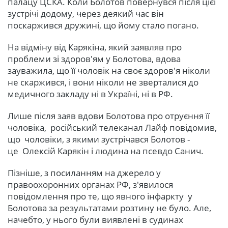
палацу ЦСКА. Коли Болотов повернувся після цієї
зустрічі додому, через деякий час він
поскаржився дружині, що йому стало погано.
На відміну від Карякіна, який заявляв про
проблеми зі здоров'ям у Болотова, вдова
зауважила, що її чоловік на своє здоров'я ніколи
не скаржився, і вони ніколи не зверталися до
медичного закладу ні в Україні, ні в РФ.
Лише після заяв вдови Болотова про отруєння її
чоловіка, російський телеканал Лайф повідомив,
що чоловіки, з якими зустрічався Болотов -
це Олексій Карякін і людина на псевдо Санич.
Пізніше, з посиланням на джерело у
правоохоронних органах РФ, з'явилося
повідомлення про те, що явного інфаркту у
Болотова за результатами розтину не було. Але,
начебто, у нього були виявлені в судинах