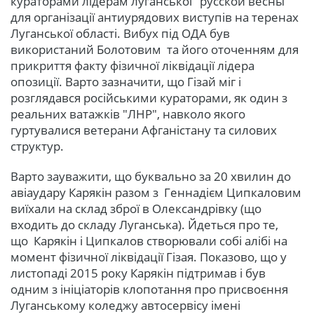
кураторами лідерам луганської "русской весны"
для організації антиурядових виступів на теренах
Луганської області. Вибух під ОДА був
використаний Болотовим та його оточенням для
прикриття факту фізичної ліквідації лідера
опозиції. Варто зазначити, що Гізай міг і
розглядався російськими кураторами, як один з
реальних ватажків "ЛНР", навколо якого
гуртувалися ветерани Афганістану та силових
структур.
Варто зауважити, що буквально за 20 хвилин до
авіаудару Карякін разом з Геннадієм Ципкаловим
виїхали на склад зброї в Олександрівку (що
входить до складу Луганська). Йдеться про те,
що Карякін і Ципкалов створювали собі алібі на
момент фізичної ліквідації Гізая. Показово, що у
листопаді 2015 року Карякін підтримав і був
одним з ініціаторів клопотання про присвоєння
Луганському коледжу автосервісу імені