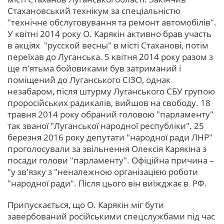
Стахановський технікум за спеціальністю
"технічне обслуговування та ремонт автомобілів".
У квітні 2014 року О. Карякін активно брав участь
в акціях "русской весны" в місті Стаханові, потім
переїхав до Луганська. 5 квітня 2014 року разом з
ще п'ятьма бойовиками був затриманий і
поміщений до Луганського СІЗО, однак
незабаром, після штурму Луганського СБУ групою
проросійських радикалів, вийшов на свободу. 18
травня 2014 року обраний головою "парламенту"
так званої "Луганської народної республіки". 25
березня 2016 року депутати "народної ради ЛНР"
проголосували за звільнення Олексія Карякіна з
посади голови "парламенту". Офіційна причина –
"у зв'язку з "неналежною організацією роботи
"народної ради". Після цього він виїжджає в РФ.
Припускається, що О. Карякін міг бути
завербований російськими спецслужбами під час