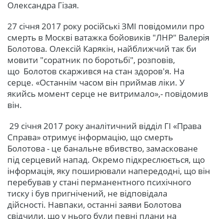
Олександра Гізая.
27 січня 2017 року російські ЗМІ повідомили про
смерть в Москві ватажка бойовиків "ЛНР" Валерія
Болотова. Олексій Карякін, найближчий так би
мовити "соратник по боротьбі", розповів,
що Болотов скаржився на стан здоров'я. На
серце. «Останнім часом він приймав ліки. У
якийсь момент серце не витримало»,- повідомив
він.
29 січня 2017 року аналітичний відділ ГІ «Права
Справа» отримує інформацію, що смерть
Болотова - це банальне вбивство, замасковане
під серцевий напад. Окремо підкреслюється, що
інформація, яку поширювали напередодні, що він
перебував у стані перманентного психічного
тиску і був пригнічений, не відповідала
дійсності. Навпаки, останні заяви Болотова
свідчили, що у нього були певні плани на