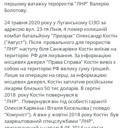
першому ватажку терористів "ЛНР" Валерію
Болотову.
24 травня 2020 року у Луганському СІЗО за
адресою вул. 23-тя Лінія, 4 помер колишній
комбат батальйону "Призрак" Олександр Костін
("Август"). Після провального для терористів
"ЛНР" наступу біля Санжарівки Костін виїхав на
територію РФ для лікування. За інформацією
місцевих джерел "Права Справа" Костін вивіз з
собою на територію РФ велику суму грошей.
Лише за операцію на серці, за інформацією
місцевих джерел, Костін заплатив російським
лікарям близько 50 тис доларів. В серпні
2018 року Костін повернувся в
"ЛНР". Повернувся він під особисті гарантії
Олексія Карякіна і Віталія Кисельова ( псевдо
"Комуніст"). А вже у жовтні 2018 року Костін був
заарештований спецслужбами "ЛНР",
звинувачений у нападі 8.05.2014 на сім'ю