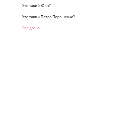
Хто такий Юзік?
Хто такий Петро Порошенко?
Все досье