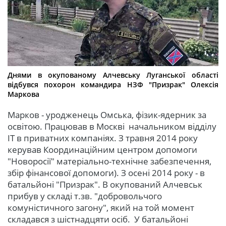
Днями в окупованому Алчевську Луганської області
відбувся похорон командира НЗФ "Призрак" Олексія
Маркова
Марков - уродженець Омська, фізик-ядерник за
освітою. Працював в Москві начальником відділу
ІТ в приватних компаніях. З травня 2014 року
керував Координаційним центром допомоги
"Новоросії" матеріально-технічне забезпечення,
збір фінансової допомоги). З осені 2014 року - в
батальйоні "Призрак". В окупований Алчевськ
прибув у складі т.зв. "добровольчого
комуністичного загону", який на той момент
складався з шістнадцяти осіб. У батальйоні