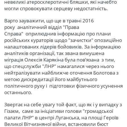
невеликі атеросклеротичні бляшки, які начебто
могли спровокувати серцеву недостатність.
Варто зауважити, що ще в травні 2016
року аналітичний відділ "Права
Справа" оприлюднив інформацію про плани
російських кураторів щодо "зачистки" опозиційно
налаштованих лідерів бойовиків. За інформацією
аналітиків організації, так звана вимушена
міграція Олексія Карякіна була пов’язана з тим,
що спецслужби "ЛНР" намагалися через нього
нейтралізувати найближче оточення Болотова з
метою дискредитації його майбутнього
політичного руху і підготовки фізичного усунення
останнього.
Звертає на себе увагу той факт, що як і у випадку з
Гізаєм, саме за ініціативи голови "громадської
палати ЛНР" в центрі Луганська, на площі Героїв
Великої Вітчизняної війни, встановили бюст