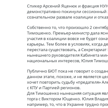
Спикер Арсений Яценюк и фракция НУНС
демонстративно покинули сессионный 
сознательном развале коалиции и отказ
Собственно то, что произошло 2 сентя
Тимошенко. Премьер-министр дала ясно 
участия в коалиции вовсе не будет озн
карьеры. Тем более в условиях, когда 
перестала существовать, а Секретариат
нынешнего руководителя Кабинета мин
национальных интересов, Юлия Тимоше
Публично БЮТ пока не говорит о создан
данном этапе, похоже, и не является 
хочет повторить судьбу «предателя» А
с КПУ и Партией регионов.
Для Тимошенко нынешняя ситуация явл
торга с Виктором Ющенко. Юлия Влади
например, то, что в Украине трудно пр