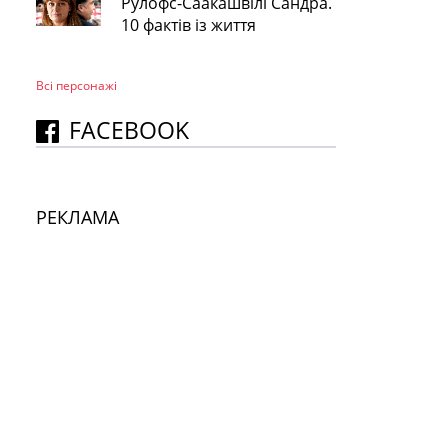
Рулофс-Саакашвілі Сандра.
10 фактів із життя
Всі персонажi
FACEBOOK
РЕКЛАМА