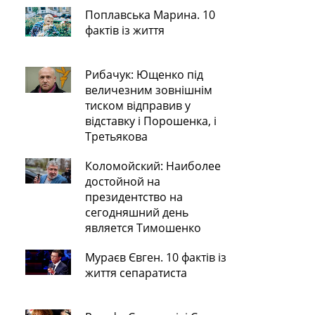
Поплавська Марина. 10
фактів із життя
Рибачук: Ющенко під
величезним зовнішнім
тиском відправив у
відставку і Порошенка, і
Третьякова
Коломойский: Наиболее
достойной на
президентство на
сегодняшний день
является Тимошенко
Мураєв Євген. 10 фактів із
життя сепаратиста