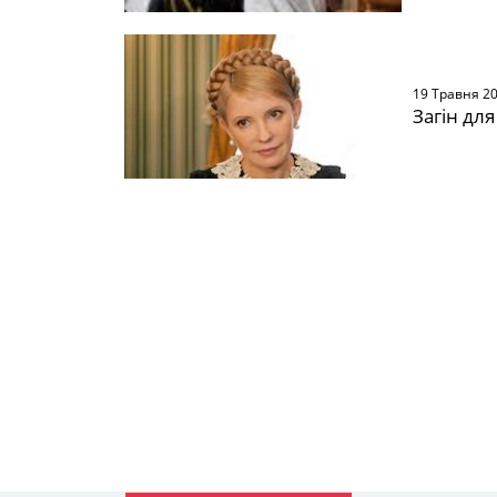
19 Травня 2
Загін дл