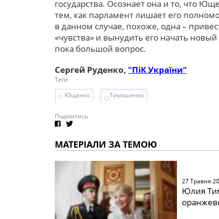
государства. Осознает она и то, что Ющ
тем, как парламент лишает его полно
в данном случае, похоже, одна – прив
«чувства» и вынудить его начать новый
пока большой вопрос.
Сергей Руденко,
"ПіК України"
Теги
Ющенко
Тимошенко
Поділитись
МАТЕРІАЛИ ЗА ТЕМОЮ
27 Травня 2
Юлия Ти
оранжев