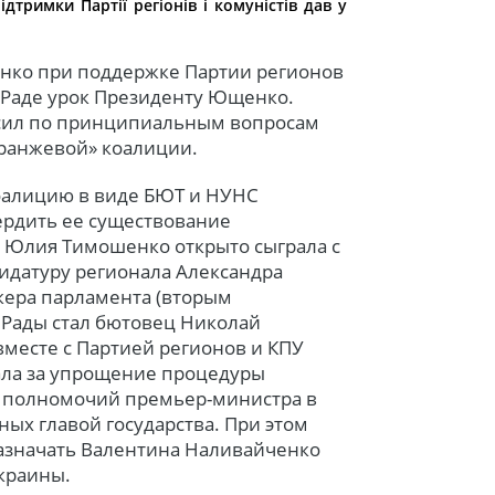
дтримки Партії регіонів і комуністів дав у
нко при поддержке Партии регионов
 Раде урок Президенту Ющенко.
 сил по принципиальным вопросам
оранжевой» коалиции.
оалицию в виде БЮТ и НУНС
ердить ее существование
м Юлия Тимошенко открыто сыграла с
идатуру регионала Александра
кера парламента (вторым
 Рады стал бютовец Николай
вместе с Партией регионов и КПУ
вала за упрощение процедуры
 полномочий премьер-министра в
ых главой государства. При этом
назначать Валентина Наливайченко
краины.