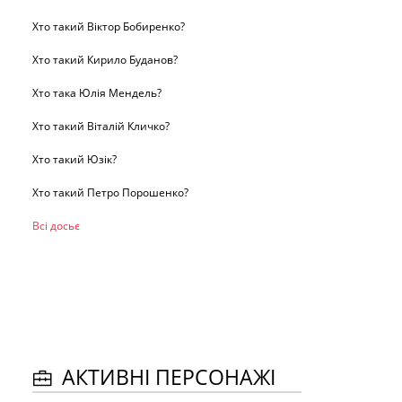
Хто такий Віктор Бобиренко?
Хто такий Кирило Буданов?
Хто така Юлія Мендель?
Хто такий Віталій Кличко?
Хто такий Юзік?
Хто такий Петро Порошенко?
Всі досьє
АКТИВНІ ПЕРСОНАЖІ