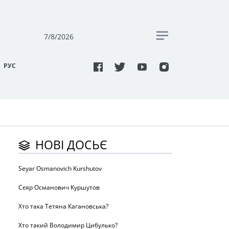
7/8/2026
РУC
НОВІ ДОСЬЄ
Seyar Osmanovich Kurshutov
Сєяр Османович Куршутов
Хто така Тетяна Кагановська?
Хто такий Володимир Цибулько?