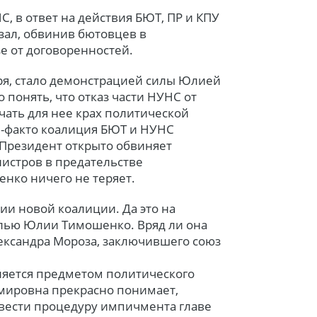
, в ответ на действия БЮТ, ПР и КПУ
зал, обвинив бютовцев в
е от договоренностей.
бря, стало демонстрацией силы Юлией
понять, что отказ части НУНС от
ачать для нее крах политической
де-факто коалиция БЮТ и НУНС
 Президент открыто обвиняет
истров в предательстве
нко ничего не теряет.
ии новой коалиции. Да это на
целью Юлии Тимошенко. Вряд ли она
лександра Мороза, заключившего союз
яется предметом политического
мировна прекрасно понимает,
овести процедуру импичмента главе