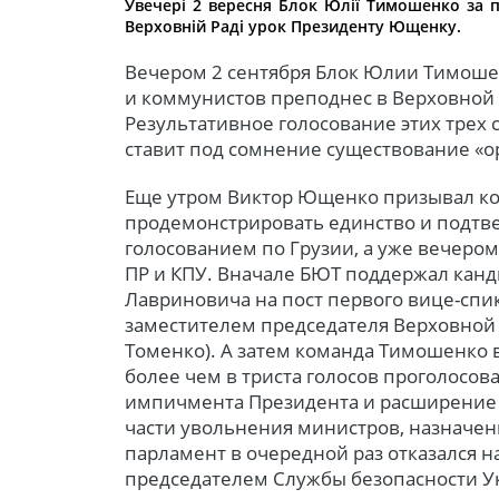
Увечері 2 вересня Блок Юлії Тимошенко за пі
Верховній Раді урок Президенту Ющенку.
Вечером 2 сентября Блок Юлии Тимоше
и коммунистов преподнес в Верховной
Результативное голосование этих трех
ставит под сомнение существование «
Еще утром Виктор Ющенко призывал к
продемонстрировать единство и подтв
голосованием по Грузии, а уже вечеро
ПР и КПУ. Вначале БЮТ поддержал канд
Лавриновича на пост первого вице-спи
заместителем председателя Верховной
Томенко). А затем команда Тимошенко 
более чем в триста голосов проголосо
импичмента Президента и расширение
части увольнения министров, назначенн
парламент в очередной раз отказался 
председателем Службы безопасности У