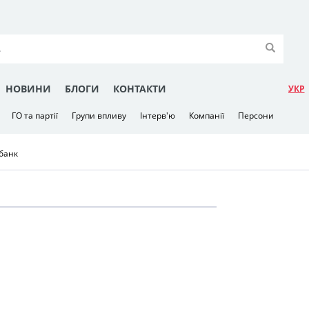
НОВИНИ
БЛОГИ
КОНТАКТИ
УКР
ГО та партії
Групи впливу
Інтерв'ю
Компанії
Персони
банк