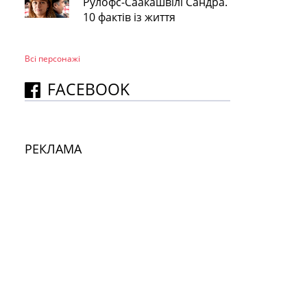
Рулофс-Саакашвілі Сандра.
10 фактів із життя
Всі персонажi
FACEBOOK
РЕКЛАМА