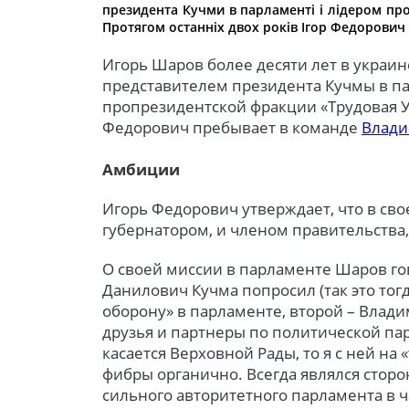
президента Кучми в парламенті і лідером про
Протягом останніх двох років Ігор Федорович
Игорь Шаров более десяти лет в украин
представителем президента Кучмы в п
пропрезидентской фракции «Трудовая У
Федорович пребывает в команде
Влади
Амбиции
Игорь Федорович утверждает, что в сво
губернатором, и членом правительства, 
О своей миссии в парламенте Шаров го
Данилович Кучма попросил (так это тогд
оборону» в парламенте, второй – Влади
друзья и партнеры по политической пар
касается Верховной Рады, то я с ней на 
фибры органично. Всегда являлся сто
сильного авторитетного парламента в ч