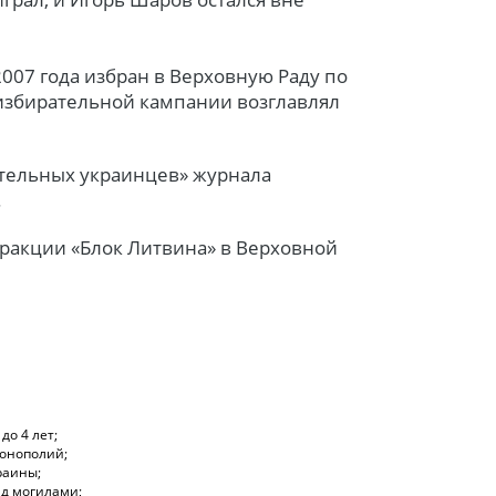
007 года избран в Верховную Раду по
 избирательной кампании возглавлял
ятельных украинцев» журнала
.
 фракции «Блок Литвина» в Верховной
до 4 лет;
монополий;
раины;
ад могилами;