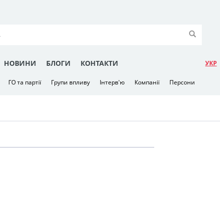
НОВИНИ
БЛОГИ
КОНТАКТИ
УКР
ГО та партії
Групи впливу
Інтерв'ю
Компанії
Персони