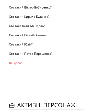
Хто такий Віктор Бобиренко?
Хто такий Кирило Буданов?
Хто така Юлія Мендель?
Хто такий Віталій Кличко?
Хто такий Юзік?
Хто такий Петро Порошенко?
Всі досьє
АКТИВНІ ПЕРСОНАЖІ