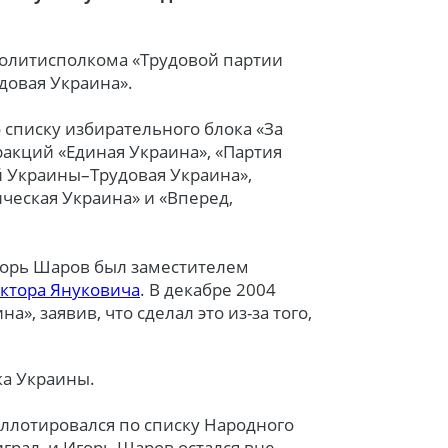
политисполкома «Трудовой партии
довая Украина».
о списку избирательного блока «За
ракций «Единая Украина», «Партия
Украины–Трудовая Украина»,
ическая Украина» и «Вперед,
горь Шаров был заместителем
ктора Януковича
. В декабре 2004
», заявив, что сделал это из-за того,
ка Украины.
аллотировался по списку Народного
грал, и Игорь Шаров остался вне