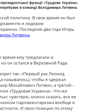
президентської фракції «Трудова Україна».
 перебуває в команді Володимира Литвина.
ской политике. В свое время он был
арламенте и лидером
краина». Последние два года Игорь
мира Литвина
.
е время ему предлагали и
но он остался в Верховной Раде.
ворит так: «Первый раз Леонид
а называлось), чтобы я «держал
мир Михайлович Литвин, а третий –
тии «Трудовая Украина». Что же
«ты»: чувствую, можно сказать, все ее
ронником парламентаризма вообще и
астности. И свои позиции по этому