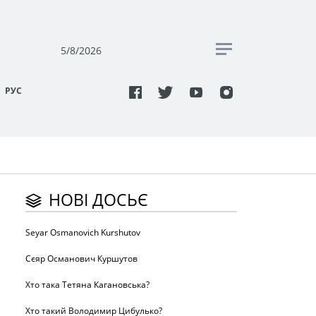
5/8/2026
РУC
НОВІ ДОСЬЄ
Seyar Osmanovich Kurshutov
Сєяр Османович Куршутов
Хто така Тетяна Кагановська?
Хто такий Володимир Цибулько?