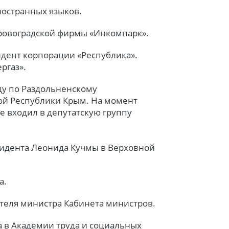
ностранных языков.
ировоградской фирмы «Инкомпарк».
идент корпорации «Республика».
ргаз».
ду по Раздольненскому
ой Республики Крым. На момент
е входил в депутатскую группу
езидента Леонида Кучмы в Верховной
а.
ителя министра Кабинета министров.
а в Академии труда и социальных