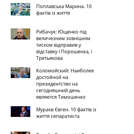
Поплавська Марина. 10
фактів із життя
Рибачук: Ющенко під
величезним зовнішнім
тиском відправив у
відставку і Порошенка, і
Третьякова
Коломойский: Наиболее
достойной на
президентство на
сегодняшний день
является Тимошенко
Мураєв Євген. 10 фактів із
життя сепаратиста