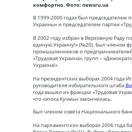
комфортно. Фото: newsru.ua
В 1999-2000 годах был председателем 
Украины» и председателем партии «Тру
В 2002 году избран в Верховную Раду п
единую Украину!» (№20). Был членом ф
промышленников и предпринимателей 
«Трудовая Украина», групп – «Демократ
Украина!»
На президентских выборах 2004 года И
руководителя избирательного штаба
Ви
года вышел из фракции «Трудовая Украина
что «эпоха Кучмы» закончилась.
Был членом совета Национального бан
На парламентских выборах 2006 года б
блока Литвина (№21). Выборы блок прои