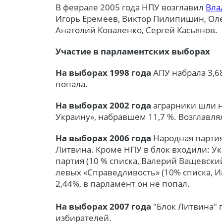
В феврале 2005 года НПУ возглавил
Вла
Игорь Еремеев, Виктор Пилипишин, Оле
Анатолий Коваленко, Сергей Касьянов.
Участие в парламентских выборах
На выборах 1998 года
АПУ набрала 3,68
попала.
На выборах 2002 года
аграрники шли н
Украину», набравшем 11,7 %. Возглавл
На выборах 2006 года
Народная партия
Литвина. Кроме НПУ в блок входили: У
партия (10 % списка, Валерий Ващевск
левых «Справедливость» (10% списка, И
2,44%, в парламент он не попал.
На выборах 2007 года
"Блок Литвина" 
избирателей.