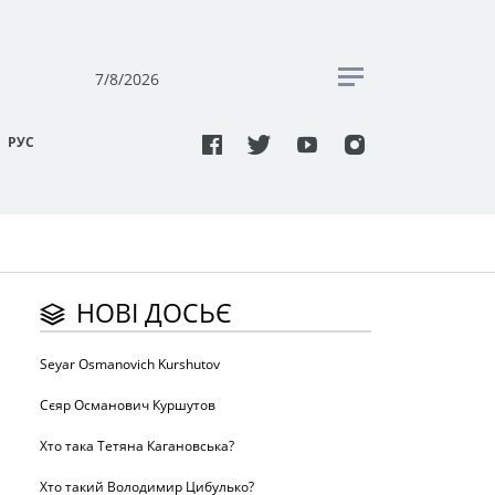
7/8/2026
РУC
НОВІ ДОСЬЄ
Seyar Osmanovich Kurshutov
Сєяр Османович Куршутов
Хто така Тетяна Кагановська?
Хто такий Володимир Цибулько?