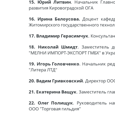
15. Юрий Литвин
. Начальник Главн
развития Кировоградской ОГА
16. Ирина Белоусова.
Доцент кафедр
Житомирского государственного технол
17. Владимир Герасимчук
. Консульта
18. Николай Шмидт
. Заместитель 
"МЕЛНИ ИМПОРТ-ЭКСПОРТ ГМБХ" в Украи
19. Игорь Головченко
. Начальник ре
"Литера ЛТД"
20. Вадим Гривковский
. Директор ОО
21. Екатерина Ващук
. Заместитель гл
22. Олег Полищук
. Руководитель н
ООО "Торговая гильдия"