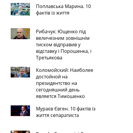
Поплавська Марина. 10
фактів із життя
Рибачук: Ющенко під
величезним зовнішнім
тиском відправив у
відставку і Порошенка, і
Третьякова
Коломойский: Наиболее
достойной на
президентство на
сегодняшний день
является Тимошенко
Мураєв Євген. 10 фактів із
життя сепаратиста