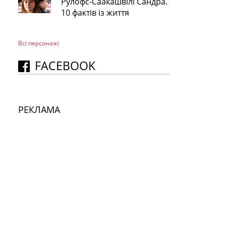
Рулофс-Саакашвілі Сандра.
10 фактів із життя
Всі персонажi
FACEBOOK
РЕКЛАМА