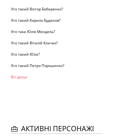
Хто такий Віктор Бобиренко?
Хто такий Кирило Буданов?
Хто така Юлія Мендель?
Хто такий Віталій Кличко?
Хто такий Юзік?
Хто такий Петро Порошенко?
Всі досьє
АКТИВНІ ПЕРСОНАЖІ