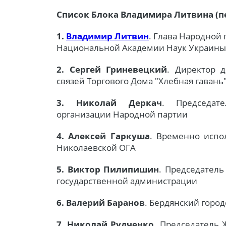
Список Блока Владимира Литвина (пе
1.
Владимир Литвин
. Глава Народной
Национальной Академии Наук Украины
2. Сергей Гриневецкий
. Директор 
связей Торгового Дома "Хлебная гавань
3. Николай Деркач
. Председат
организации Народной партии
4. Алексей Гаркуша
. Временно испо
Николаевской ОГА
5. Виктор Пилипишин
. Председател
государственной администрации
6. Валерий Баранов
. Бердянский горо
7. Николай Рудченко
. Председатель