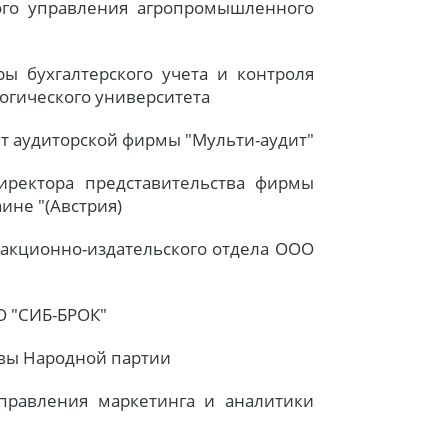
ого управления агропромышленного
ы бухгалтерского учета и контроля
огического университета
нт аудиторской фирмы "Мульти-аудит"
директора представительства фирмы
не "(Австрия)
дакционно-издательского отдела ООО
О "СИБ-БРОК"
авы Народной партии
аправления маркетинга и аналитики