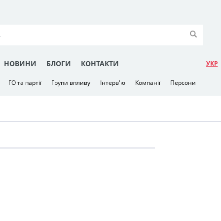
НОВИНИ
БЛОГИ
КОНТАКТИ
УКР
ГО та партії
Групи впливу
Інтерв'ю
Компанії
Персони