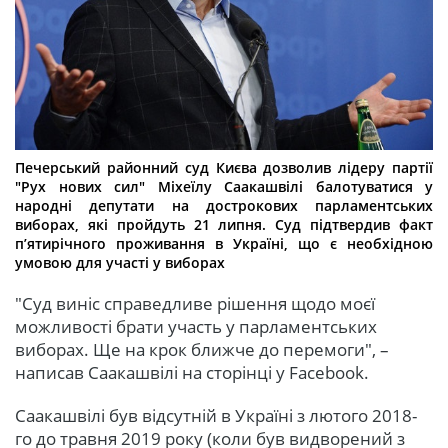
Печерський районний суд Києва дозволив лідеру партії
"Рух нових сил" Міхеїлу Саакашвілі балотуватися у
народні депутати на дострокових парламентських
виборах, які пройдуть 21 липня. Суд підтвердив факт
п’ятирічного проживання в Україні, що є необхідною
умовою для участі у виборах
"Суд виніс справедливе рішення щодо моєї
можливості брати участь у парламентських
виборах. Ще на крок ближче до перемоги", –
написав Саакашвілі на сторінці у Facebook.
Саакашвілі був відсутній в Україні з лютого 2018-
го до травня 2019 року (коли був видворений з