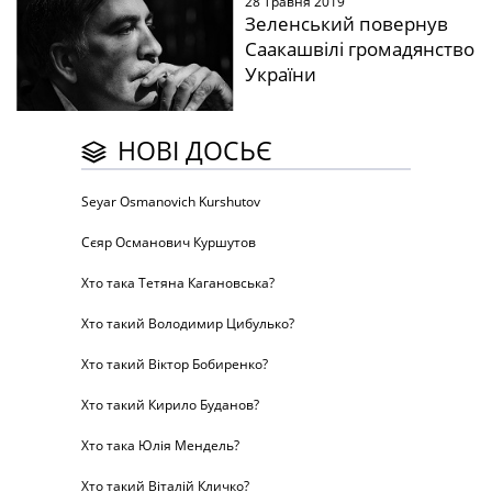
28 Травня 2019
Зеленський повернув
Саакашвілі громадянство
України
НОВІ ДОСЬЄ
Seyar Osmanovich Kurshutov
Сєяр Османович Куршутов
Хто така Тетяна Кагановська?
Хто такий Володимир Цибулько?
Хто такий Віктор Бобиренко?
Хто такий Кирило Буданов?
Хто така Юлія Мендель?
Хто такий Віталій Кличко?