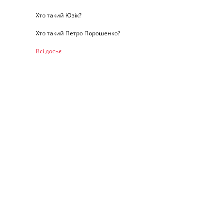
Хто такий Юзік?
Хто такий Петро Порошенко?
Всі досьє