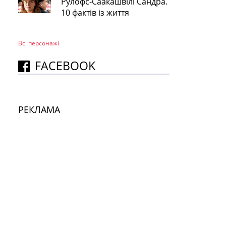
Рулофс-Саакашвілі Сандра.
10 фактів із життя
Всі персонажi
FACEBOOK
РЕКЛАМА