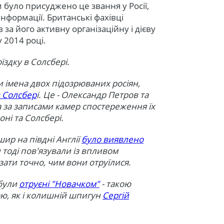
им було присуджено це звання у Росії,
нформації. Британські фахівці
за його активну організаційну і дієву
 2014 році.
їздку в Солсбері.
 імена двох підозрюваних росіян,
 Солсбер
і. Це - Олександр Петров та
а за записами камер спостереження їх
ні та Солсбері.
шир на півдні Англії
було виявлено
ан тоді пов'язували із впливом
зати точно, чим вони отруїлися.
 були
отруєні "Новачком"
- такою
, як і колишній шпигун
Сергій