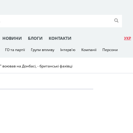
НОВИНИ
БЛОГИ
КОНТАКТИ
УКР
ГО та партії
Групи впливу
Інтерв'ю
Компанії
Персони
 воював на Донбасі, - британські фахівці