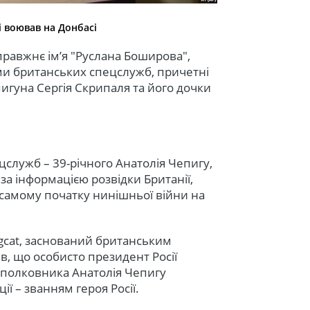
і воював на Донбасі
правжнє ім’я "Руслана Боширова",
ними британських спецслужб, причетні
игуна Сергія Скрипаля та його дочки
служб – 39-річного Анатолія Чепигу,
 за інформацією розвідки Британії,
а самому початку нинішньої війни на
ngcat, заснований британським
в, що особисто президент Росії
 полковника Анатолія Чепигу
ї – званням героя Росії.