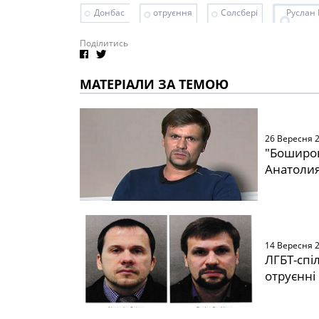
Донбас
отруєння
Солсбері
Руслан
Поділитись
МАТЕРІАЛИ ЗА ТЕМОЮ
26 Вересня 
"Боширов
Анатолия 
14 Вересня 
ЛГБТ-спі
отруєнні