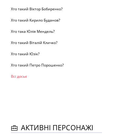
Хто такий Віктор Бобиренко?
Хто такий Кирило Буданов?
Хто така Юлія Мендель?
Хто такий Віталій Кличко?
Хто такий Юзік?
Хто такий Петро Порошенко?
Всі досьє
АКТИВНІ ПЕРСОНАЖІ