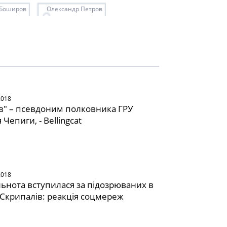
 Боширов
Олександр Петров
2018
" – псевдоним полковника ГРУ
Чепиги, - Bellingcat
2018
льнота вступилася за підозрюваних в
 Скрипалів: реакція соцмереж