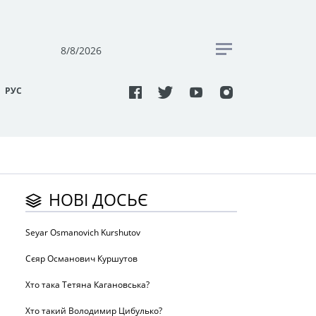
8/8/2026
РУC
НОВІ ДОСЬЄ
Seyar Osmanovich Kurshutov
Сєяр Османович Куршутов
Хто така Тетяна Кагановська?
Хто такий Володимир Цибулько?