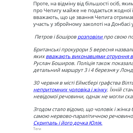
Проте, на відміну від більшості осіб, як
про Чепигу майже не подається жодної і
вважають, що це звання Чепига отримав 
участь у збройному заколоті на Донбасі у
Петров і Бошіров
розповіли
про свою по
Британські прокурори 5 вересня назвали
яких
вважають виконавцями отруєння в
Руслан Боширов. Поліція також показал
детальний маршрут 3 і 4 березня у Лондо
30 червня в місті Еймсбері графства Вілт
непритомних чоловіка і жінку
. Їхній ст
невідомої речовини, однак не могли ска
Згодом стало відомо, що чоловік і жінка
самою нервово-паралітичною речовиною
Скрипаль і його дочка Юлія.
Теги