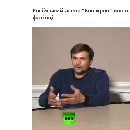
Російський агент "Боширов" воював
фахівці