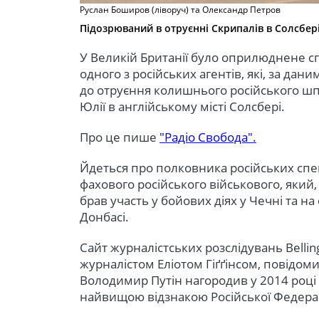
Руслан Боширов (ліворуч) та Олександр Петров
Підозрюваний в отруєнні Скрипалів в Солсбер
У Великій Британії було оприлюднене с
одного з російських агентів, які, за да
до отруєння колишнього російського шп
Юлії в англійському місті Солсбері.
Про це пише
"Радіо Свобода".
Йдеться про полковника російських спец
фахового російського військового, який,
брав участь у бойових діях у Чечні та н
Донбасі.
Сайт журналістських розслідувань Belli
журналістом Еліотом Гіґґінсом, повідоми
Володимир Путін нагородив у 2014 році
найвищою відзнакою Російської Федераці