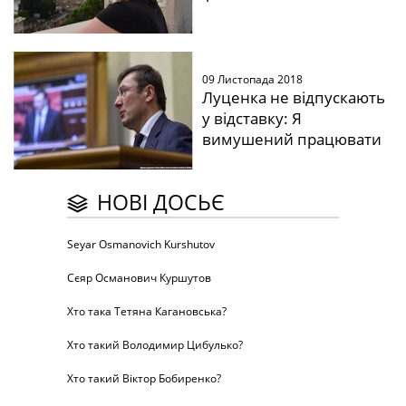
09 Листопада 2018
Луценка не відпускають
у відставку: Я
вимушений працювати
НОВІ ДОСЬЄ
Seyar Osmanovich Kurshutov
Сєяр Османович Куршутов
Хто така Тетяна Кагановська?
Хто такий Володимир Цибулько?
Хто такий Віктор Бобиренко?