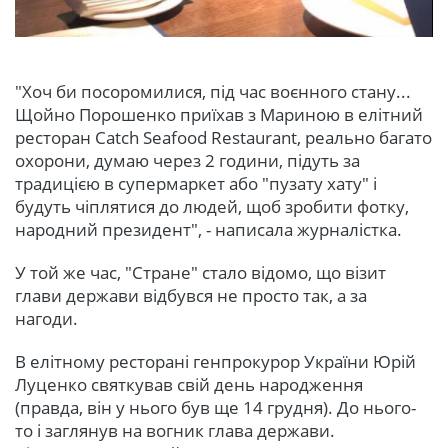
"Хоч би посоромилися, під час воєнного стану...
Щойно Порошенко приїхав з Мариною в елітний
ресторан Catch Seafood Restaurant, реально багато
охорони, думаю через 2 години, підуть за
традицією в супермаркет або "пузату хату" і
будуть чіплятися до людей, щоб зробити фотку,
народний президент", - написала журналістка.
У той же час, "Стране" стало відомо, що візит
глави держави відбувся не просто так, а за
нагоди.
В елітному ресторані генпрокурор України Юрій
Луценко святкував свій день народження
(правда, він у нього був ще 14 грудня). До нього-
то і заглянув на вогник глава держави.