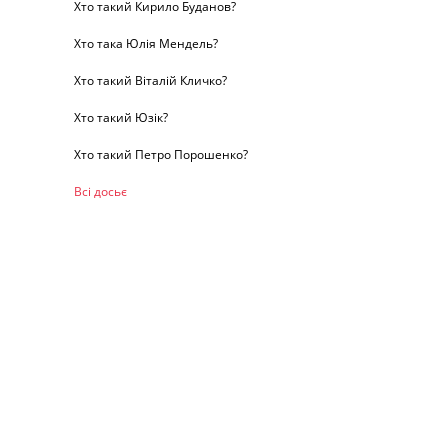
Хто такий Кирило Буданов?
Хто така Юлія Мендель?
Хто такий Віталій Кличко?
Хто такий Юзік?
Хто такий Петро Порошенко?
Всі досьє