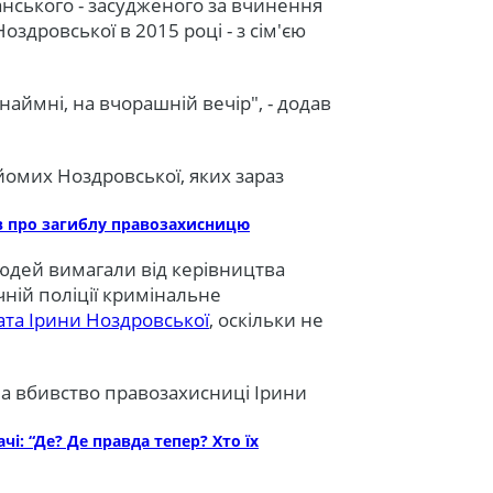
анського - засудженого за вчинення
здровської в ​​2015 році - з сім'єю
инаймні, на вчорашній вечір", - додав
айомих Ноздровської, яких зараз
ів про загиблу правозахисницю
 людей вимагали від керівництва
чній поліції кримінальне
та Ірини Ноздровської
, оскільки не
а вбивство правозахисниці Ірини
чі: “Де? Де правда тепер? Хто їх