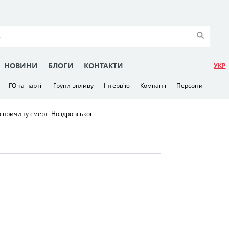
НОВИНИ
БЛОГИ
КОНТАКТИ
УКР
ГО та партії
Групи впливу
Інтерв'ю
Компанії
Персони
 причину смерті Ноздровської