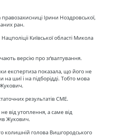
 правозахисниці Ірини Ноздровської,
аних ран.
Нацполіціі Київської області Микола
ючають версію про зґвалтування.
льки експертиза показала, що його не
ни на шиї і на підборідді. Тобто мова
 Жукович.
статочних результатів СМЕ.
е від утоплення, а саме від
чив Жукович.
бито колишній голова Вишгородського