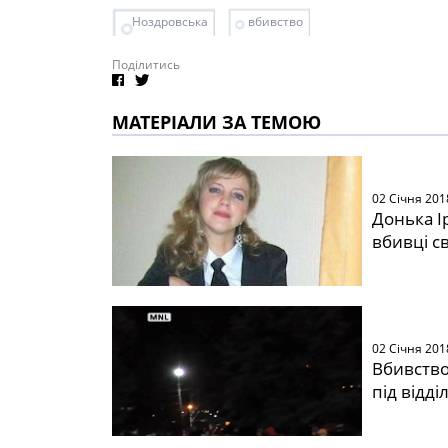
Ноздровська
вбивство
Поділитись
МАТЕРІАЛИ ЗА ТЕМОЮ
02 Січня 201
Донька І
вбивці с
02 Січня 201
Вбивство
під відд