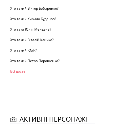
Хто такий Віктор Бобиренко?
Хто такий Кирило Буданов?
Хто така Юлія Мендель?
Хто такий Віталій Кличко?
Хто такий Юзік?
Хто такий Петро Порошенко?
Всі досьє
АКТИВНІ ПЕРСОНАЖІ