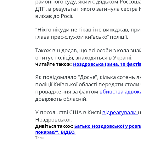
районного суду, який є дядьком Россош
ДТП, в результаті якого загинула сестра Но
виїхав до Росії.
"Ніхто нікуди не тікав і не виїжджав, пр
глава прес-служби київської поліції.
Також він додав, що всі особи з кола зн
опитує поліція, знаходяться в Україні.
Читайте також:
Ноздровська Ірина. 10 факт
Як повідомляло "
Досьє
", кілька сотень
поліції Київської області передати столи
провадження за фактом
вбивства адвока
довіряють обласній.
У посольстві США в Києві
відреагували
н
Ноздровської.
Дивіться також:
Батько Ноздровської у розпа
покарає?". ВІДЕО.
Теги