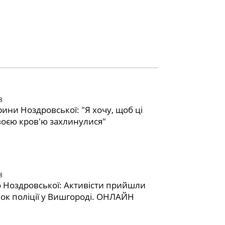
8
рини Ноздровської: "Я хочу, щоб ці
воєю кров'ю захлинулися"
8
 Ноздровської: Активісти прийшли
ілок поліції у Вишгороді. ОНЛАЙН