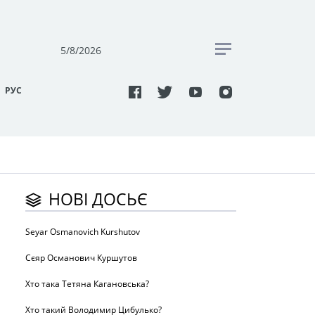
5/8/2026
РУC
НОВІ ДОСЬЄ
Seyar Osmanovich Kurshutov
Сєяр Османович Куршутов
Хто така Тетяна Кагановська?
Хто такий Володимир Цибулько?