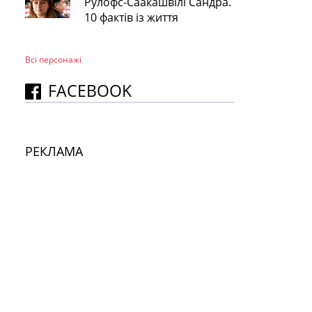
Рулофс-Саакашвілі Сандра.
10 фактів із життя
Всі персонажi
FACEBOOK
РЕКЛАМА