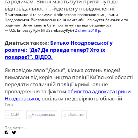
та родичам. Винні мають бути притягнуті до
відповідальності", -йдеться у повідомленні.
Приголомшені та засмучені вбивством правозахисниці Ірини
Ноздровської. Висловлюємо наші найглибші співчуття близьким та
родичам. Винні мають бути притягнуті до відповідальності.
— U.S. Embassy Kyiv (@USEmbassyKyiv)
2 січня 2018 р.
Дивіться також:
Батько Ноздровської у
розпачі: “Де? Де правда тепер? Хто їх
покарає?". ВІДЕО.
Як повідомляло "
Досьє
", кілька сотень людей
вимагали від керівництва поліції Київської області
передати столичній поліції кримінальне
провадження за фактом
вбивства адвоката Ірини
Ноздровської
, оскільки не довіряють обласній.
Теги
США
Ноздровська
вбивство
Поділитись