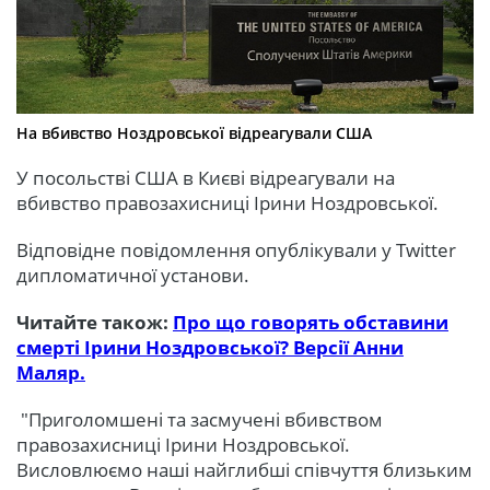
На вбивство Ноздровської відреагували США
У посольстві США в Києві відреагували на
вбивство правозахисниці Ірини Ноздровської.
Відповідне повідомлення опублікували у Twitter
дипломатичної установи.
Читайте також:
Про що говорять обставини
смерті Ірини Ноздровської? Версії Анни
Маляр.
"Приголомшені та засмучені вбивством
правозахисниці Ірини Ноздровської.
Висловлюємо наші найглибші співчуття близьким