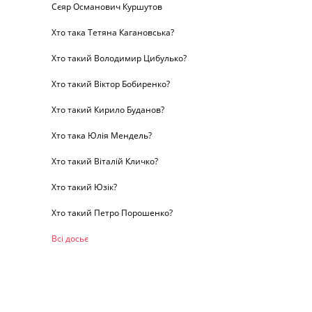
Сєяр Османович Куршутов
Хто така Тетяна Кагановська?
Хто такий Володимир Цибулько?
Хто такий Віктор Бобиренко?
Хто такий Кирило Буданов?
Хто така Юлія Мендель?
Хто такий Віталій Кличко?
Хто такий Юзік?
Хто такий Петро Порошенко?
Всі досьє