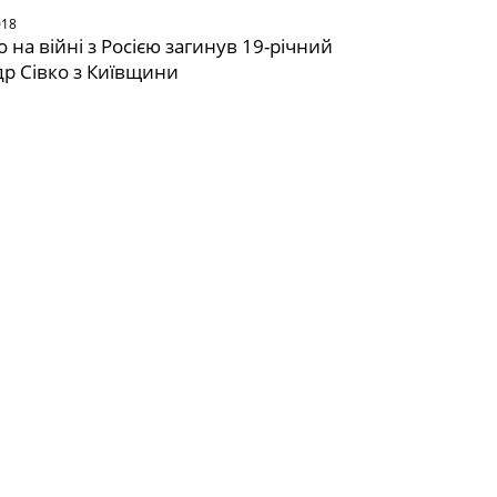
018
 на війні з Росією загинув 19-річний
р Сівко з Київщини