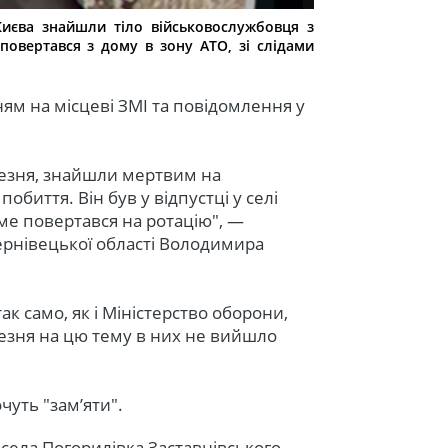
Києва знайшли тіло військовослужбовця з
 повертався з дому в зону АТО, зі слідами
ям на місцеві ЗМІ та повідомлення у
резня, знайшли мертвим на
обиття. Він був у відпустці у селі
аме повертався на ротацію", —
ернівецької області Володимира
ак само, як і Міністерство оборони,
резня на цю тему в них не вийшло
уть "зам’яти".
 села Погорилівка Заставнівського