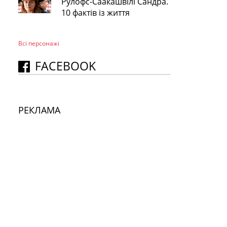
Рулофс-Саакашвілі Сандра.
10 фактів із життя
Всі персонажi
FACEBOOK
РЕКЛАМА