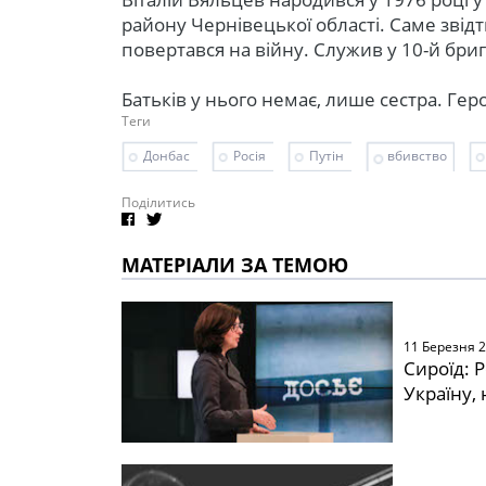
району Чернівецької області. Саме звідти
повертався на війну. Служив у 10-й бриг
Батьків у нього немає, лише сестра. Гер
Теги
Донбас
Росія
Путін
вбивство
Поділитись
МАТЕРІАЛИ ЗА ТЕМОЮ
11 Березня 
Сироїд: 
Україну, 