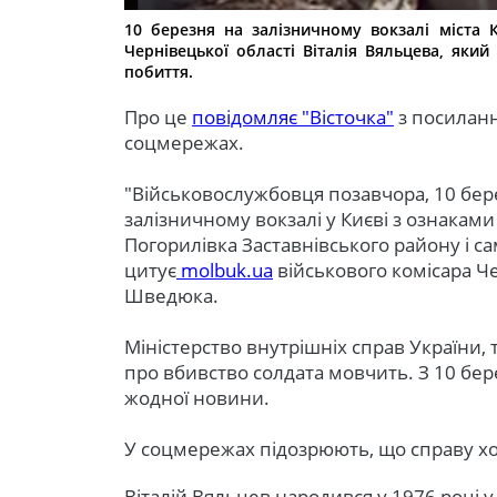
10 березня на залізничному вокзалі міста 
Чернівецької області Віталія Вяльцева, який
побиття.
Про це
повідомляє "Вісточка"
з посиланн
соцмережах.
"Військовослужбовця позавчора, 10 бе
залізничному вокзалі у Києві з ознаками п
Погорилівка Заставнівського району і с
цитує
molbuk.ua
військового комісара Ч
Шведюка.
Міністерство внутрішніх справ України, т
про вбивство солдата мовчить. З 10 бе
жодної новини.
У соцмережах підозрюють, що справу хоч
Віталій Вяльцев народився у 1976 році у