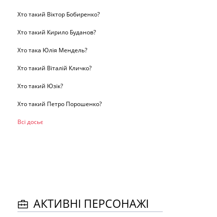
Хто такий Віктор Бобиренко?
Хто такий Кирило Буданов?
Хто така Юлія Мендель?
Хто такий Віталій Кличко?
Хто такий Юзік?
Хто такий Петро Порошенко?
Всі досьє
АКТИВНІ ПЕРСОНАЖІ