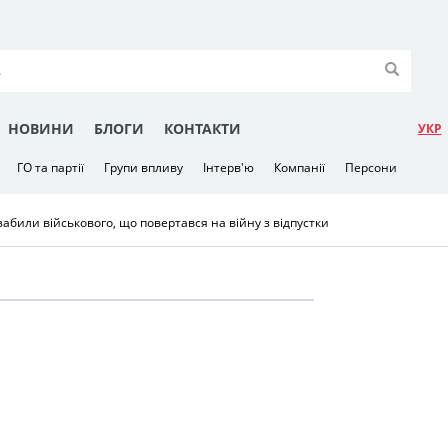
НОВИНИ
БЛОГИ
КОНТАКТИ
УКР
ГО та партії
Групи впливу
Інтерв'ю
Компанії
Персони
 забили військового, що повертався на війну з відпустки