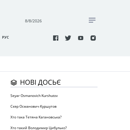
8/8/2026
РУC
НОВІ ДОСЬЄ
Seyar Osmanovich Kurshutov
Сєяр Османович Куршутов
Хто така Тетяна Кагановська?
Хто такий Володимир Цибулько?