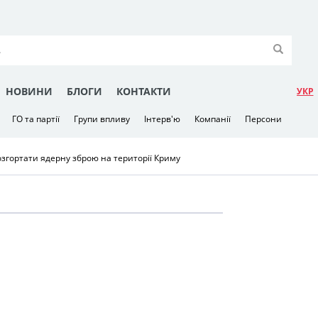
НОВИНИ
БЛОГИ
КОНТАКТИ
УКР
ГО та партії
Групи впливу
Інтерв'ю
Компанії
Персони
розгортати ядерну зброю на території Криму