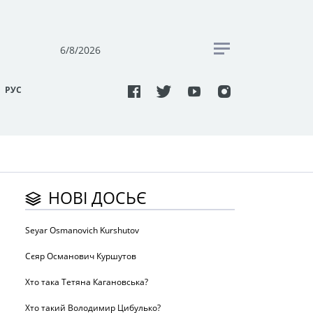
6/8/2026
РУC
НОВІ ДОСЬЄ
Seyar Osmanovich Kurshutov
Сєяр Османович Куршутов
Хто така Тетяна Кагановська?
Хто такий Володимир Цибулько?