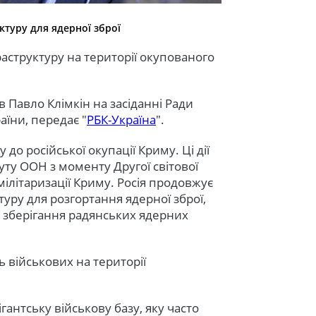
ктуру для ядерної зброї
раструктуру на території окупованого
 Павло Клімкін на засіданні Ради
їни, передає "
РБК-Україна
".
до російської окупації Криму. Ці дії
ту ООН з моменту Другої світової
мілітаризації Криму. Росія продовжує
уру для розгортання ядерної зброї,
 зберігання радянських ядерних
ть військових на території
ігантську військову базу, яку часто