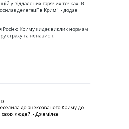
цій у віддалених гарячих точках. В
осилає делегації в Крим", - додав
я Росією Криму кидає виклик нормам
у страху та ненависті.
018
реселила до анексованого Криму до
 своїх людей, - Джемілєв