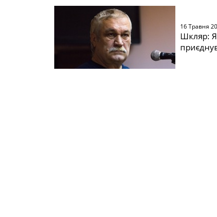
16 Травня 2
Шкляр: Я
приєднув