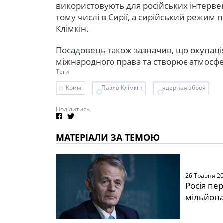
використовують для російських інтервен
тому числі в Сирії, а сирійський режим п
Клімкін.
Посадовець також зазначив, що окупаці
міжнародного права та створює атмосфер
Теги
Крим
Павло Клімкін
ядерная зброя
Поділитись
МАТЕРІАЛИ ЗА ТЕМОЮ
26 Травня 2
Росія пе
мільйона