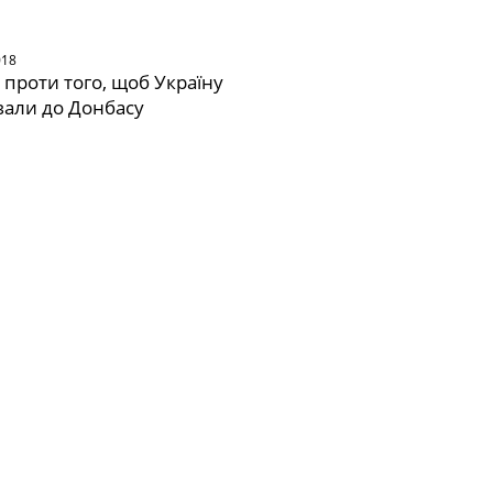
018
 проти того, щоб Україну
али до Донбасу