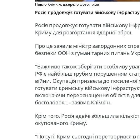
Павло Клімкін, джерело фото: lb.ua
Росія продовжує готувати військову інфрастру
Росія продовжує готувати військову інф
Криму для розгортання ядерної зброї.
Про це заявив міністр закордонних справ
безпеки ООН з гуманітарних питань Укра
"Важливо також зберігати особливу увагу 
РФ є найбільш грубим порушенням стату
війни. Окупація призвела до посиленої 
готувати кримську військову інфраструкт
включаючи переоснащення об'єктів для
боєголовок", - заявив Клімкін.
Крім того, Росія вдвічі збільшила кількіс
окупованого Криму.
"По суті, Крим сьогодні перетворився в г