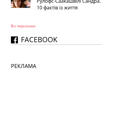
Рулофс-Саакашвілі Сандра.
10 фактів із життя
Всі персонажi
FACEBOOK
РЕКЛАМА