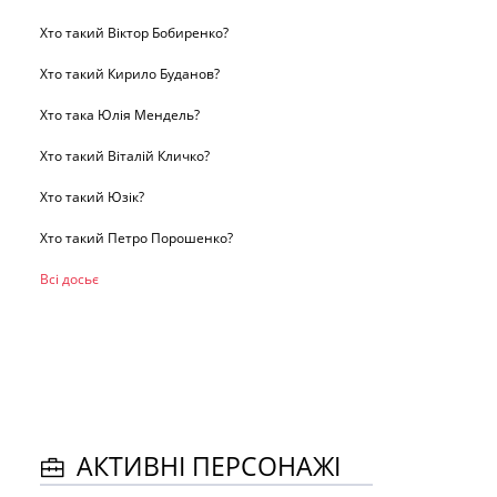
Хто такий Віктор Бобиренко?
Хто такий Кирило Буданов?
Хто така Юлія Мендель?
Хто такий Віталій Кличко?
Хто такий Юзік?
Хто такий Петро Порошенко?
Всі досьє
АКТИВНІ ПЕРСОНАЖІ