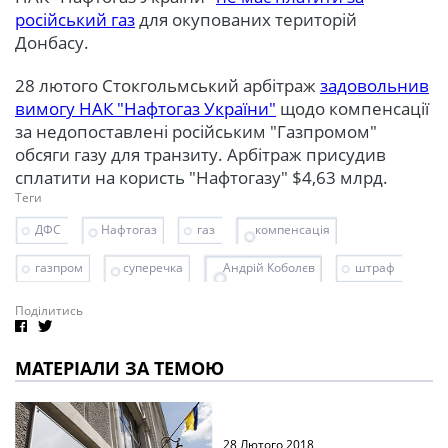
російський газ
для окупованих територій
Донбасу.
28 лютого Стокгольмський арбітраж
задовольнив
вимогу НАК "Нафтогаз України"
щодо компенсації
за недопоставлені російським "Газпромом"
обсяги газу для транзиту. Арбітраж присудив
сплатити на користь "Нафтогазу" $4,63 млрд.
Теги
ДФС
Нафтогаз
газ
компенсація
газпром
суперечка
Андрій Коболєв
штраф
Поділитись
МАТЕРІАЛИ ЗА ТЕМОЮ
28 Лютого 2018