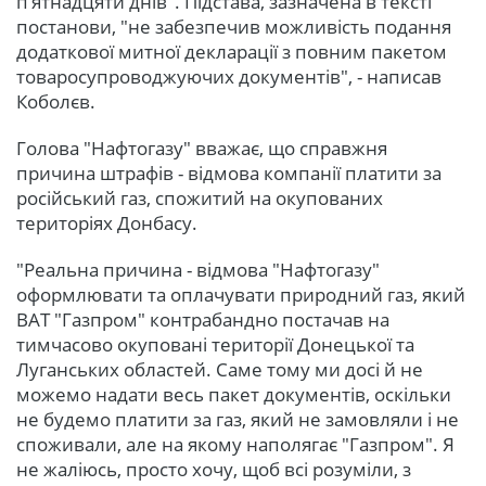
п‘ятнадцяти днів". Підстава, зазначена в тексті
постанови, "не забезпечив можливість подання
додаткової митної декларації з повним пакетом
товаросупроводжуючих документів", - написав
Коболєв.
Голова "Нафтогазу" вважає, що справжня
причина штрафів - відмова компанії платити за
російський газ, спожитий на окупованих
територіях Донбасу.
"Реальна причина - відмова "Нафтогазу"
оформлювати та оплачувати природний газ, який
ВАТ "Газпром" контрабандно постачав на
тимчасово окуповані території Донецької та
Луганських областей. Саме тому ми досі й не
можемо надати весь пакет документів, оскільки
не будемо платити за газ, який не замовляли і не
споживали, але на якому наполягає "Газпром". Я
не жаліюсь, просто хочу, щоб всі розуміли, з