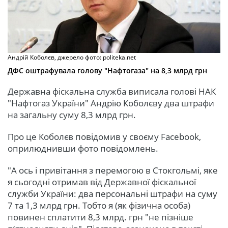
Андрій Коболєв, джерело фото: politeka.net
ДФС оштрафувала голову "Нафтогаза" на 8,3 млрд грн
Державна фіскальна служба виписала голові НАК
"Нафтогаз України" Андрію Коболєву два штрафи
на загальну суму 8,3 млрд грн.
Про це Коболєв повідомив у своєму Facebook,
оприлюднивши фото повідомлень.
"А ось і привітання з перемогою в Стокгольмі, яке
я сьогодні отримав від Державної фіскальної
служби України: два персональні штрафи на суму
7 та 1,3 млрд грн. Тобто я (як фізична особа)
повинен сплатити 8,3 млрд. грн "не пізніше