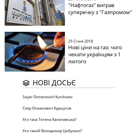
"Нафтогаз" виграв
суперечку з "Газпромом"
25 Січня 2018
Нові ціни на газ: чого
чекати українцям з 1
лютого
НОВІ ДОСЬЄ
Seyar Osmanovich Kurshutov
Сєяр Османович Куршутов
Хто така Тетяна Кагановська?
Хто такий Володимир Цибулько?