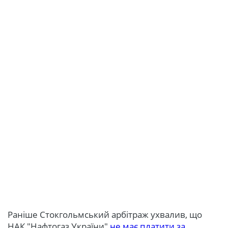
Раніше Стокгольмський арбітраж ухвалив, що
НАК "Нафтогаз України"
не має платити за