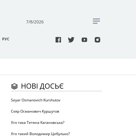
7/8/2026
РУC
НОВІ ДОСЬЄ
Seyar Osmanovich Kurshutov
Сєяр Османович Куршутов
Хто така Тетяна Кагановська?
Хто такий Володимир Цибулько?