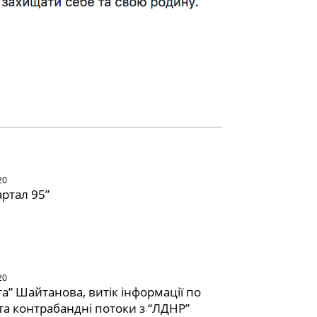
20
артал 95”
20
та” Шайтанова, витік інформації по
 та контрабандні потоки з “ЛДНР”