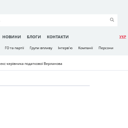
НОВИНИ
БЛОГИ
КОНТАКТИ
УКР
ГО та партії
Групи впливу
Інтерв'ю
Компанії
Персони
екс-керівника податкової Верланова