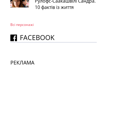
Рулофс-Саакашвілі Сандра.
10 фактів із життя
Всі персонажi
FACEBOOK
РЕКЛАМА