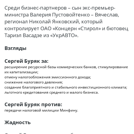
Среди бизнес-партнеров – сын экс-премьер-
министра Валерия Пустовойтенко – Вячеслав,
регионал Николай Янковский, который
контролирует ОАО «Концерн «Стирол» и бютовец
Тариэл Васадзе из «УкрАВТО».
Взгляды
Сергей Буряк за:
расширение ресурсной базы коммерческих банков, стимулирование
их капитализации;
отмену налогообложения эмиссионного дохода;
снижение налогового давления;
создание благоприятного и стабильного инвестиционного климата;
льготного кредитования среднего и малого бизнеса.
Сергей Буряк против:
передачи налоговой милиции Минфину.
Жадность