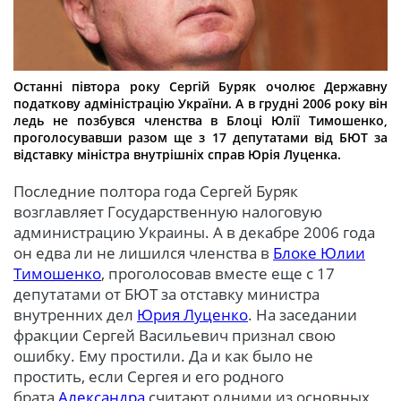
Останні півтора року Сергій Буряк очолює Державну
податкову адміністрацію України. А в грудні 2006 року він
ледь не позбувся членства в Блоці Юлії Тимошенко,
проголосувавши разом ще з 17 депутатами від БЮТ за
відставку міністра внутрішніх справ Юрія Луценка.
Последние полтора года Сергей Буряк
возглавляет Государственную налоговую
администрацию Украины. А в декабре 2006 года
он едва ли не лишился членства в
Блоке Юлии
Тимошенко
, проголосовав вместе еще с 17
депутатами от БЮТ за отставку министра
внутренних дел
Юрия Луценко
. На заседании
фракции Сергей Васильевич признал свою
ошибку. Ему простили. Да и как было не
простить, если Сергея и его родного
брата
Александра
считают одними из основных