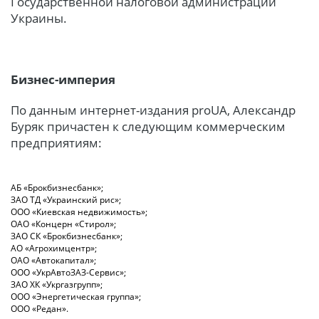
Государственной налоговой администрации
Украины.
Бизнес-империя
По данным интернет-издания proUA, Александр
Буряк причастен к следующим коммерческим
предприятиям:
АБ «Брокбизнесбанк»;
ЗАО ТД «Украинский рис»;
ООО «Киевская недвижимость»;
ОАО «Концерн «Стирол»;
ЗАО СК «Брокбизнесбанк»;
АО «Агрохимцентр»;
ОАО «Автокапитал»;
ООО «УкрАвтоЗАЗ-Сервис»;
ЗАО ХК «Укргазгрупп»;
ООО «Энергетическая группа»;
ООО «Редан».