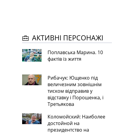
АКТИВНІ ПЕРСОНАЖІ
Поплавська Марина. 10
фактів із життя
Рибачук: Ющенко під
величезним зовнішнім
тиском відправив у
відставку і Порошенка, і
Третьякова
Коломойский: Наиболее
достойной на
президентство на