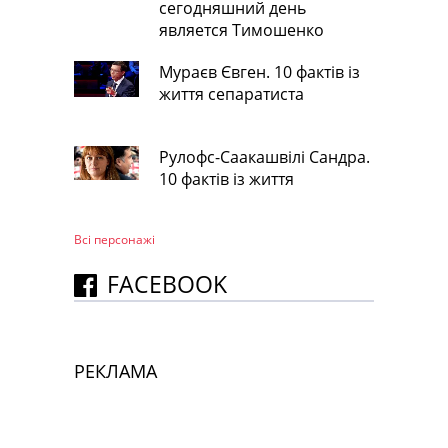
сегодняшний день
является Тимошенко
Мураєв Євген. 10 фактів із
життя сепаратиста
Рулофс-Саакашвілі Сандра.
10 фактів із життя
Всі персонажi
FACEBOOK
РЕКЛАМА