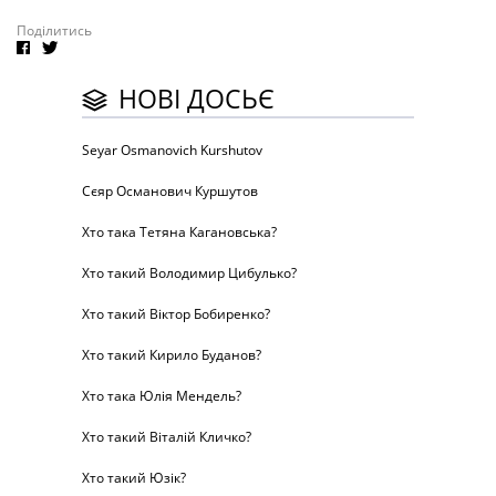
Поділитись
НОВІ ДОСЬЄ
Seyar Osmanovich Kurshutov
Сєяр Османович Куршутов
Хто така Тетяна Кагановська?
Хто такий Володимир Цибулько?
Хто такий Віктор Бобиренко?
Хто такий Кирило Буданов?
Хто така Юлія Мендель?
Хто такий Віталій Кличко?
Хто такий Юзік?