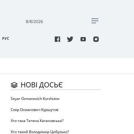
8/8/2026
РУC
НОВІ ДОСЬЄ
Seyar Osmanovich Kurshutov
Сєяр Османович Куршутов
Хто така Тетяна Кагановська?
Хто такий Володимир Цибулько?