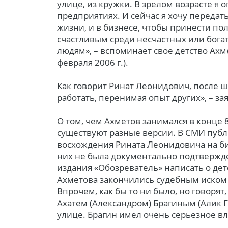
улице, из кружки. В зрелом возрасте я 
предприятиях. И сейчас я хочу передать
жизни, и в бизнесе, чтобы принести пол
счастливым среди несчастных или бога
людям», – вспоминает свое детство Ахме
февраля 2006 г.).
Как говорит Ринат Леонидович, после ш
работать, перенимая опыт других», – за
О том, чем Ахметов занимался в конце 80
существуют разные версии. В СМИ пуб
восхождения Рината Леонидовича на би
них не была документально подтвержде
издания «Обозреватель» написать о дет
Ахметова закончились судебным иском
Впрочем, как бы то ни было, но говорят,
Ахатем (Александром) Брагиным (Алик Г
улице. Брагин имел очень серьезное в