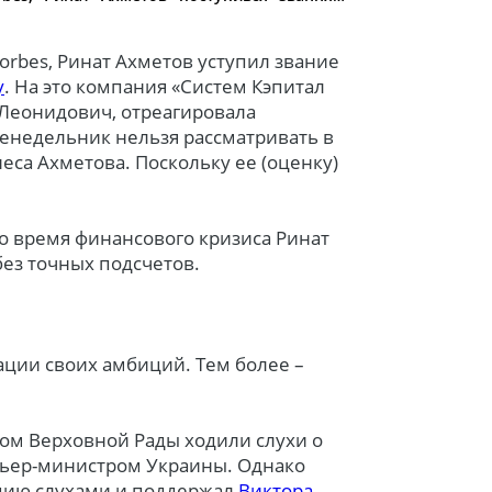
orbes, Ринат Ахметов уступил звание
у
. На это компания «Систем Кэпитал
Леонидович, отреагировала
енедельник нельзя рассматривать в
еса Ахметова. Поскольку ее (оценку)
во время финансового кризиса Ринат
без точных подсчетов.
ции своих амбиций. Тем более –
атом Верховной Рады ходили слухи о
ьер-министром Украины. Однако
цию слухами и поддержал
Виктора