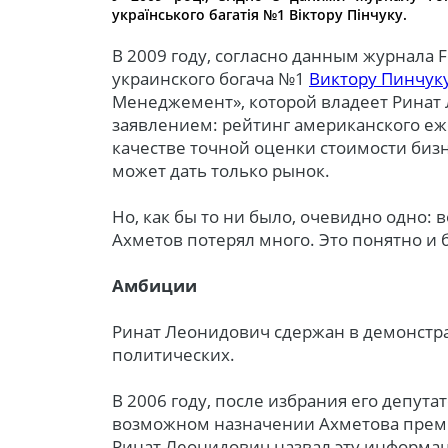
українського багатія №1 Віктору Пінчуку.
В 2009 году, согласно данным журнала F
украинского богача №1
Виктору Пинчук
Менеджемент», которой владеет Ринат 
заявлением: рейтинг американского еж
качестве точной оценки стоимости бизн
может дать только рынок.
Но, как бы то ни было, очевидно одно: 
Ахметов потерял много. Это понятно и 
Амбиции
Ринат Леонидович сдержан в демонстра
политических.
В 2006 году, после избрания его депут
возможном назначении Ахметова прем
Ринат Леонидович назвал эту информа