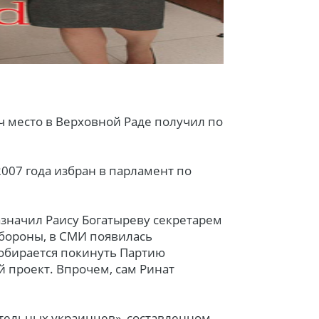
ч место в Верховной Раде получил по
007 года избран в парламент по
назначил Раису Богатыреву секретарем
бороны, в СМИ появилась
собирается покинуть Партию
 проект. Впрочем, сам Ринат
.
ятельных украинцев», составленном