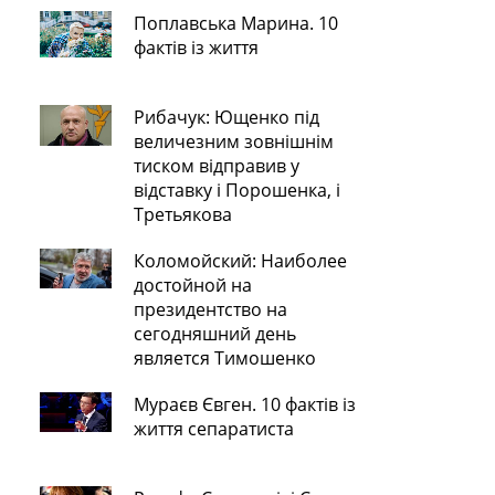
Поплавська Марина. 10
фактів із життя
Рибачук: Ющенко під
величезним зовнішнім
тиском відправив у
відставку і Порошенка, і
Третьякова
Коломойский: Наиболее
достойной на
президентство на
сегодняшний день
является Тимошенко
Мураєв Євген. 10 фактів із
життя сепаратиста