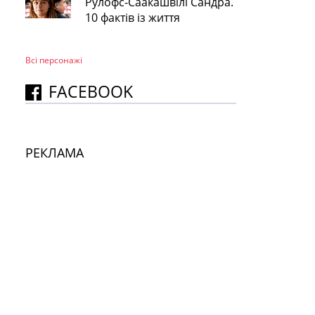
Рулофс-Саакашвілі Сандра.
10 фактів із життя
Всі персонажi
FACEBOOK
РЕКЛАМА