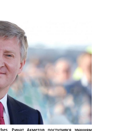
rbes, Ринат Ахметов поступився званням