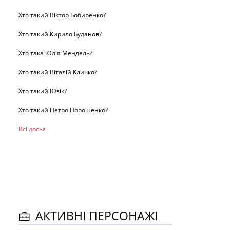
Хто такий Віктор Бобиренко?
Хто такий Кирило Буданов?
Хто така Юлія Мендель?
Хто такий Віталій Кличко?
Хто такий Юзік?
Хто такий Петро Порошенко?
Всі досьє
АКТИВНІ ПЕРСОНАЖІ