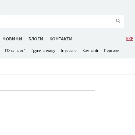
НОВИНИ
БЛОГИ
КОНТАКТИ
УКР
ГО та партії
Групи впливу
Інтерв'ю
Компанії
Персони