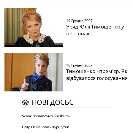
19 Грудня 2007
Уряд Юлії Тимошенко у
персонах
18 Грудня 2007
Тимошенко - прем'єр. Як
відбувалося голосування
НОВІ ДОСЬЄ
Seyar Osmanovich Kurshutov
Сєяр Османович Куршутов