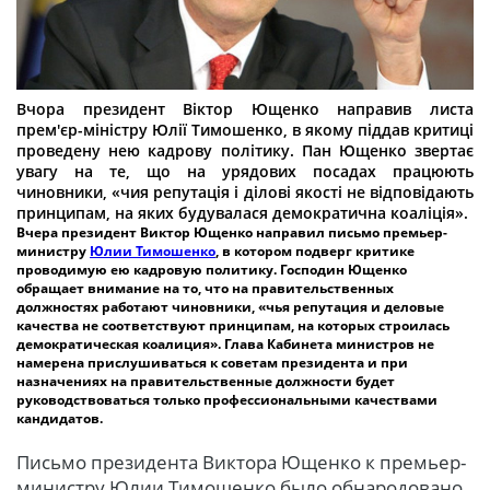
Вчора президент Віктор Ющенко направив листа
прем'єр-міністру Юлії Тимошенко, в якому піддав критиці
проведену нею кадрову політику. Пан Ющенко звертає
увагу на те, що на урядових посадах працюють
чиновники, «чия репутація і ділові якості не відповідають
принципам, на яких будувалася демократична коаліція».
Вчера президент Виктор Ющенко направил письмо премьер-
министру
Юлии Тимошенко
, в котором подверг критике
проводимую ею кадровую политику. Господин Ющенко
обращает внимание на то, что на правительственных
должностях работают чиновники, «чья репутация и деловые
качества не соответствуют принципам, на которых строилась
демократическая коалиция». Глава Кабинета министров не
намерена прислушиваться к советам президента и при
назначениях на правительственные должности будет
руководствоваться только профессиональными качествами
кандидатов.
Письмо президента Виктора Ющенко к премьер-
министру Юлии Тимошенко было обнародовано