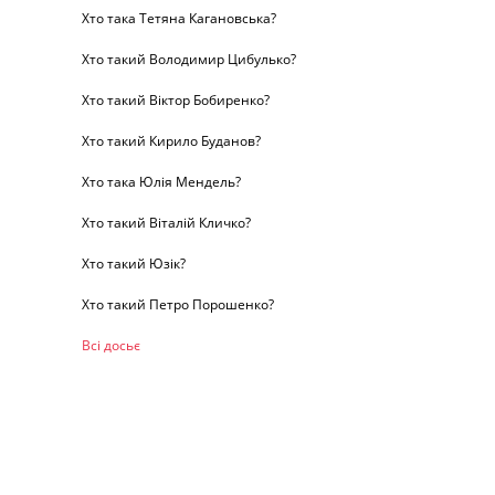
Хто така Тетяна Кагановська?
Хто такий Володимир Цибулько?
Хто такий Віктор Бобиренко?
Хто такий Кирило Буданов?
Хто така Юлія Мендель?
Хто такий Віталій Кличко?
Хто такий Юзік?
Хто такий Петро Порошенко?
Всі досьє