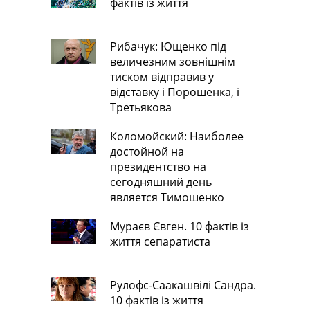
фактів із життя
Рибачук: Ющенко під
величезним зовнішнім
тиском відправив у
відставку і Порошенка, і
Третьякова
Коломойский: Наиболее
достойной на
президентство на
сегодняшний день
является Тимошенко
Мураєв Євген. 10 фактів із
життя сепаратиста
Рулофс-Саакашвілі Сандра.
10 фактів із життя