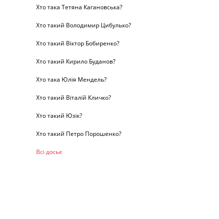
Хто така Тетяна Кагановська?
Хто такий Володимир Цибулько?
Хто такий Віктор Бобиренко?
Хто такий Кирило Буданов?
Хто така Юлія Мендель?
Хто такий Віталій Кличко?
Хто такий Юзік?
Хто такий Петро Порошенко?
Всі досьє