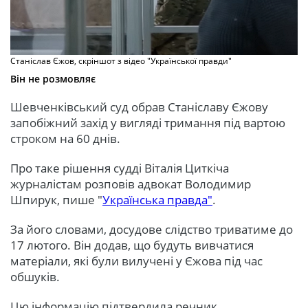
Станіслав Єжов, скріншот з відео "Української правди"
Він не розмовляє
Шевченківський суд обрав Станіславу Єжову
запобіжний захід у вигляді тримання під вартою
строком на 60 днів.
Про таке рішення судді Віталія Циткіча
журналістам розповів адвокат Володимир
Шпирук, пише "
Українська правда"
.
За його словами, досудове слідство триватиме до
17 лютого. Він додав, що будуть вивчатися
матеріали, які були вилучені у Єжова під час
обшуків.
Цю інформацію підтвердила речник