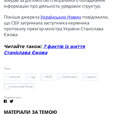
збирав за допомогою спеціального обладнання
інформацію про діяльність урядових структур.
Пізніше джерела
Українських Новин
повідомили,
що СБУ затримала заступника керівника
протоколу прем'єр-міністра України Станіслава
Єжова.
Читайте також:
7 фактів із життя
Станіслава Єжова
Теги
шпигун
суд
ФСБ
Гройсман
арешт
Станіслав Єжов
Поділитись
МАТЕРІАЛИ ЗА ТЕМОЮ