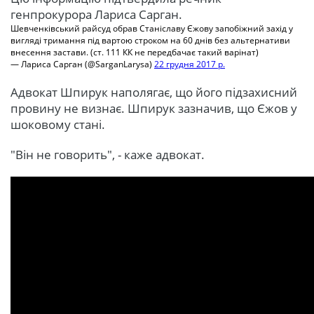
генпрокурора Лариса Сарган.
Шевченківський райсуд обрав Станіславу Єжову запобіжний захід у
вигляді тримання під вартою строком на 60 днів без альтернативи
внесення застави. (ст. 111 КК не передбачає такий варінат)
— Лариса Сарган (@SarganLarysa)
22 грудня 2017 р.
Адвокат Шпирук наполягає, що його підзахисний
провину не визнає. Шпирук зазначив, що Єжов у
шоковому стані.
"Він не говорить", - каже адвокат.