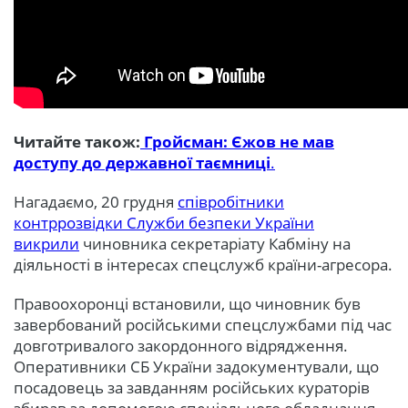
Читайте також:
Гройсман: Єжов не мав
доступу до державної таємниці
.
Нагадаємо, 20 грудня
співробітники
контррозвідки Служби безпеки України
викрили
чиновника секретаріату Кабміну на
діяльності в інтересах спецслужб країни-агресора.
Правоохоронці встановили, що чиновник був
завербований російськими спецслужбами під час
довготривалого закордонного відрядження.
Оперативники СБ України задокументували, що
посадовець за завданням російських кураторів