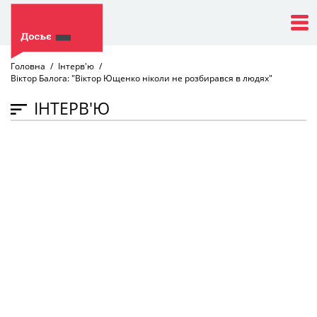
Головна
Інтерв'ю
Віктор Балога: "Віктор Ющенко ніколи не розбирався в людях"
ІНТЕРВ'Ю