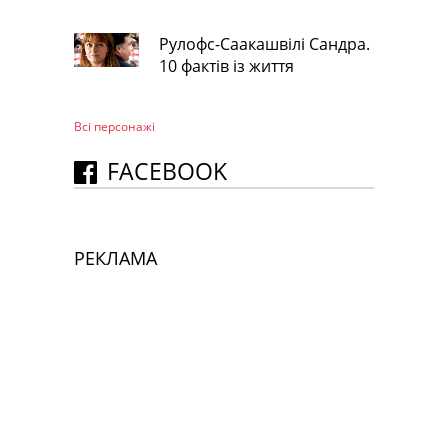
Рулофс-Саакашвілі Сандра.
10 фактів із життя
Всі персонажi
FACEBOOK
РЕКЛАМА