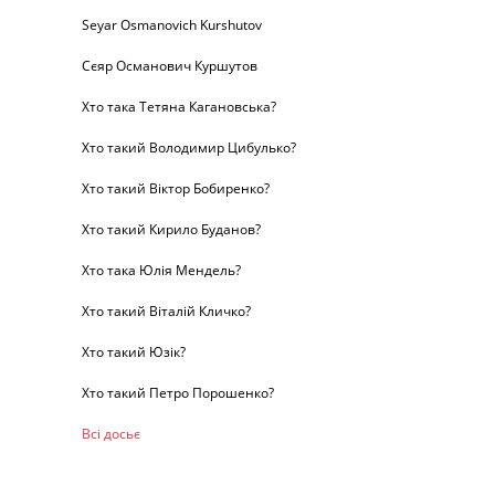
Seyar Osmanovich Kurshutov
Сєяр Османович Куршутов
Хто така Тетяна Кагановська?
Хто такий Володимир Цибулько?
Хто такий Віктор Бобиренко?
Хто такий Кирило Буданов?
Хто така Юлія Мендель?
Хто такий Віталій Кличко?
Хто такий Юзік?
Хто такий Петро Порошенко?
Всі досьє