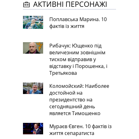
АКТИВНІ ПЕРСОНАЖІ
Поплавська Марина. 10
фактів із життя
Рибачук: Ющенко під
величезним зовнішнім
тиском відправив у
відставку і Порошенка, і
Третьякова
Коломойский: Наиболее
достойной на
президентство на
сегодняшний день
является Тимошенко
Мураєв Євген. 10 фактів із
життя сепаратиста