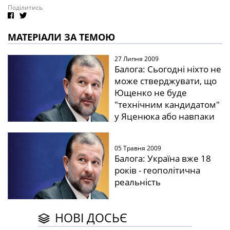
Поділитись
МАТЕРІАЛИ ЗА ТЕМОЮ
27 Липня 2009
Балога: Сьогодні ніхто не
може стверджувати, що
Ющенко не буде
"технічним кандидатом"
у Яценюка або навпаки
05 Травня 2009
Балога: Україна вже 18
років - геополітична
реальність
НОВІ ДОСЬЄ