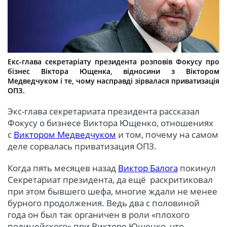
Екс-глава секретаріату президента розповів Фокусу про
бізнес Віктора Ющенка, відносини з Віктором
Медведчуком і те, чому насправді зірвалася приватизація
ОПЗ.
Экс-глава секретариата президента рассказал
Фокусу о бизнесе Виктора Ющенко, отношениях
с
Виктором Медведчуком
и том, почему на самом
деле сорвалась приватизация ОПЗ
.
Когда пять месяцев назад
Виктор Балога
покинул
Секретариат президента, да ещё раскритиковал
при этом бывшего шефа, многие ждали не менее
бурного продолжения. Ведь два с половиной
года он был так органичен в роли «плохого
полицейского» при Викторе Ющенко, что,