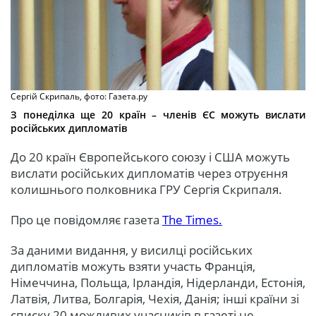
Сергій Скрипаль, фото: Газета.ру
З понеділка ще 20 країн – членів ЄС можуть вислати
російських дипломатів
До 20 країн Європейського союзу і США можуть
вислати російських дипломатів через отруєння
колишнього полковника ГРУ Сергія Скрипаля.
Про це повідомляє газета
The Times.
За даними видання, у висилці російських
дипломатів можуть взяти участь Франція,
Німеччина, Польща, Ірландія, Нідерланди, Естонія,
Латвія, Литва, Болгарія, Чехія, Данія; інші країни зі
списку 20 можливих учасників в газеті не