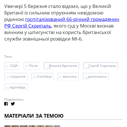
Увечері 5 березня стало відомо, що у Великій
Британії із сильним отруєнням невідомою
рідиною
госпіталізований 66-річний громадянин
РФ Сергій Скрипаль
, якого суд у Москві визнав
винним у шпигунстві на користь британської
служби зовнішньої розвідки MI-6.
Теги
США
Росія
Велика Британія
Сергій Скрипаль
отруєння
Солсбері
висилка
дипломати
відповідь
Поділитись
МАТЕРІАЛИ ЗА ТЕМОЮ