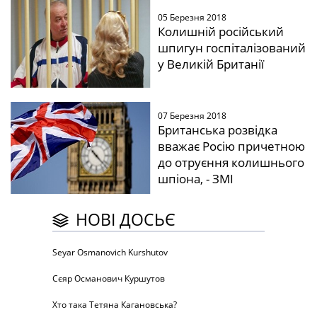
05 Березня 2018
Колишній російський
шпигун госпіталізований
у Великій Британії
07 Березня 2018
Британська розвідка
вважає Росію причетною
до отруєння колишнього
шпіона, - ЗМІ
НОВІ ДОСЬЄ
Seyar Osmanovich Kurshutov
Сєяр Османович Куршутов
Хто така Тетяна Кагановська?