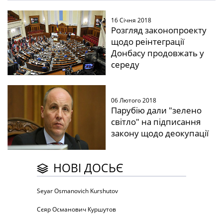
16 Січня 2018
Розгляд законопроекту
щодо реінтеграції
Донбасу продовжать у
середу
06 Лютого 2018
Парубію дали "зелено
світло" на підписання
закону щодо деокупації
НОВІ ДОСЬЄ
Seyar Osmanovich Kurshutov
Сєяр Османович Куршутов