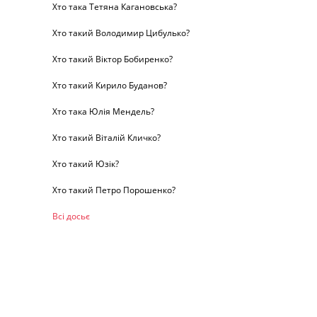
Хто така Тетяна Кагановська?
Хто такий Володимир Цибулько?
Хто такий Віктор Бобиренко?
Хто такий Кирило Буданов?
Хто така Юлія Мендель?
Хто такий Віталій Кличко?
Хто такий Юзік?
Хто такий Петро Порошенко?
Всі досьє