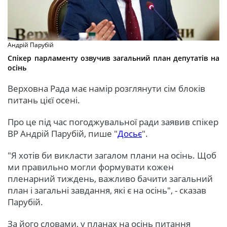
Андрій Парубій
Спікер парламенту озвучив загальний план депутатів на
осінь
Верховна Рада має намір розглянути сім блоків
питань цієї осені.
Про це під час погоджувальної ради заявив спікер
ВР Андрій Парубій, пише "
Досьє
".
"Я хотів би викласти загалом плани на осінь. Щоб
ми правильно могли формувати кожен
пленарний тиждень, важливо бачити загальний
план і загальні завдання, які є на осінь", - сказав
Парубій.
За його словами, у планах на осінь питання