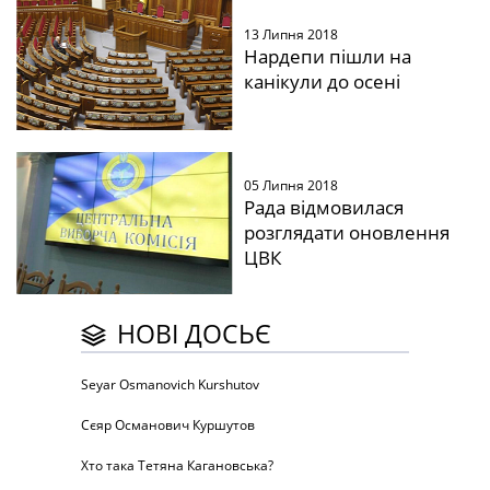
13 Липня 2018
Нардепи пішли на
канікули до осені
05 Липня 2018
Рада відмовилася
розглядати оновлення
ЦВК
НОВІ ДОСЬЄ
Seyar Osmanovich Kurshutov
Сєяр Османович Куршутов
Хто така Тетяна Кагановська?