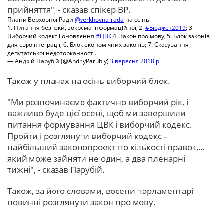
прийняття", - сказав спікер ВР.
Плани Верховної Ради
@verkhovna_rada
на осінь:
1. Питання безпеки, зокрема інформаційної; 2.
#Бюджет2019
; 3.
Виборчий кодекс і оновлення
#ЦВК
4. Закон про мову; 5. Блок законів
для євроінтеграції; 6. Блок економічних законів; 7. Скасування
депутатської недоторканності.
— Андрій Парубій (@AndriyParubiy)
3 вересня 2018 р.
Також у планах на осінь виборчий блок.
"Ми розпочинаємо фактично виборчий рік, і
важливо буде цієї осені, щоб ми завершили
питання формування ЦВК і виборчий кодекс.
Пройти і розглянути виборчий кодекс –
найбільший законопроект по кількості правок,…
який може зайняти не один, а два пленарні
тижні", - сказав Парубій.
Також, за його словами, восени парламентарі
повинні розглянути закон про мову.