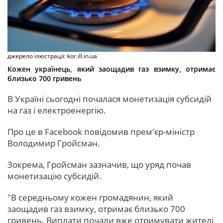
джерело ілюстрації: kor.ill.in.ua
Кожен українець, який заощадив газ взимку, отримає
близько 700 гривень
В Україні сьогодні почалася монетизація субсидій
на газ і електроенергію.
Про це в Facebook повідомив прем'єр-міністр
Володимир Гройсман.
Зокрема, Гройсман зазначив, що уряд почав
монетизацію субсидій.
"В середньому кожен громадянин, який
заощадив газ взимку, отримає близько 700
гривень. Виплати почали вже отримувати жителі