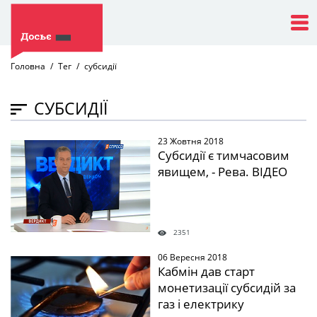
Головна
Тег
субсидії
СУБСИДІЇ
23 Жовтня 2018
" />
Cубсидії є тимчасовим
явищем, - Рева. ВІДЕО
2351
06 Вересня 2018
" />
Кабмін дав старт
монетизації субсидій за
газ і електрику