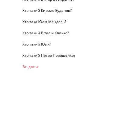
Хто такий Кирило Буданов?
Хто така Юлія Мендель?
Хто такий Віталій Кличко?
Хто такий Юзік?
Хто такий Петро Порошенко?
Всі досьє