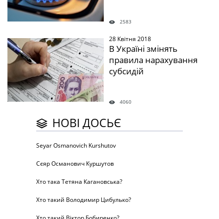
2583
28 Квітня 2018
" />
В Україні змінять
правила нарахування
субсидій
4060
НОВІ ДОСЬЄ
Seyar Osmanovich Kurshutov
Сєяр Османович Куршутов
Хто така Тетяна Кагановська?
Хто такий Володимир Цибулько?
Хто такий Віктор Бобиренко?