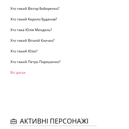
Хто такий Віктор Бобиренко?
Хто такий Кирило Буданов?
Хто така Юлія Мендель?
Хто такий Віталій Кличко?
Хто такий Юзік?
Хто такий Петро Порошенко?
Всі досьє
АКТИВНІ ПЕРСОНАЖІ