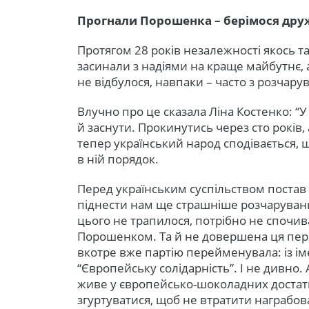
Прогнали Порошенка – берімося дру
Протягом 28 років незалежності якось т
засинали з надіями на краще майбутнє, а
не відбулося, навпаки – часто з розчар
Влучно про це сказала Ліна Костенко: “
й заснути. Прокинутись через сто років, а
тепер український народ сподівається, 
в ній порядок.
Перед українським суспільством постав 
піднести нам ще страшніше розчаруванн
цього не трапилося, потрібно не спочи
Порошенком. Та й не довершена ця пер
вкотре вже партію перейменувала: із ім
“Європейську солідарність”. І не дивно.
живе у європейсько-шоколадних достатк
згуртуватися, щоб не втратити награбова