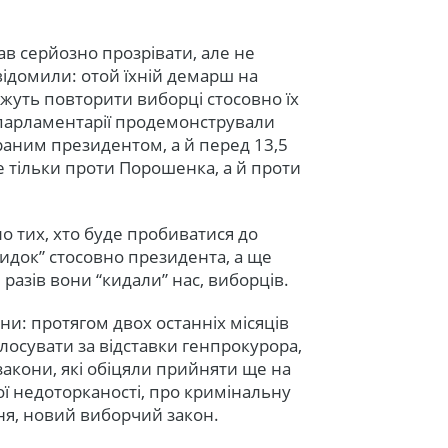
в серйозно прозрівати, але не
свідомили: отой їхній демарш на
жуть повторити виборці стосовно їх
 парламентарії продемонстрували
аним президентом, а й перед 13,5
 тільки проти Порошенка, а й проти
о тих, хто буде пробиватися до
кидок” стосовно президента, а ще
 разів вони “кидали” нас, виборців.
и: протягом двох останніх місяців
лосувати за відставки генпрокурора,
 закони, які обіцяли прийняти ще на
ої недоторканості, про кримінальну
ння, новий виборчий закон.