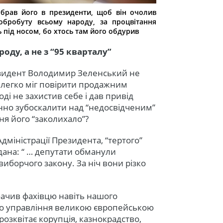
брав його в президенти, щоб він очолив
обробуту всьому народу, за процвітання
 під носом, бо хтось там його обдурив
оду, а не з “95 кварталу”
зидент Володимир Зеленський не
к легко міг повірити продажним
ді не захистив себе і дав привід
нно зубоскалити над “недосвідченим”
ня його “заколихало”?
Адміністрації Президента, “тертого”
дана: “ … депутати обманули
виборчого закону. За ніч вони різко
бачив фахівцю навіть нашого
про управління великою європейською
озквітає корупція, казнокрадство,