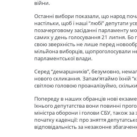
війни.
Останні вибори показали, що народ поча
настільки, щоб і наші “любі” депутати у
позачерговому засіданні парламенту мо
самих у день голосування 21 липня. Бо
свою зверхність не лише перед новообр
мільйона виборців, щопроголосували не
парламентської влади.
Серед “демаршників”, безумовно, немал
нового скликання. Запам’ятаймо їхній “
світлою головою проаналізуймо, скільки
Попереду в наших обранців нові екзамен
їхнього депутатства вони повинні прого
міністра оборони і голови СБУ, також за
початку каденції: про зняття депутатськ
відповідальність за незаконне збагаче