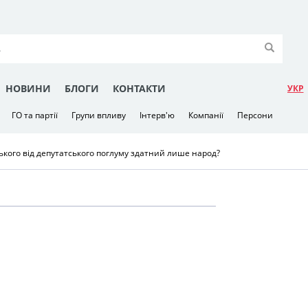
НОВИНИ
БЛОГИ
КОНТАКТИ
УКР
ГО та партії
Групи впливу
Інтерв'ю
Компанії
Персони
кого від депутатського поглуму здатний лише народ?