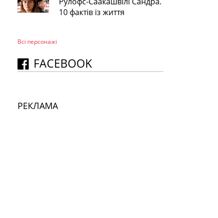
Рулофс-Саакашвілі Сандра.
10 фактів із життя
Всі персонажi
FACEBOOK
РЕКЛАМА