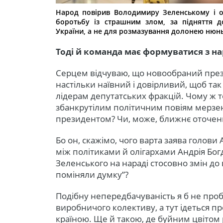
Народ повірив Володимиру Зеленському і о
боротьбу із страшним злом, за підняття д
України, а не для розмазування долонею нюнь
Тоді й команда має формуватися з нар
Серцем відчуваю, що новообраний пре
настільки наївний і довірливий, щоб та
лідерам депутатських фракцій. Чому ж то
збанкрутілим політичним повіям мерзе
президентом? Чи, може, ближнє оточен
Бо он, скажімо, чого варта заява голови 
між політиками й олігархами Андрія Бог
Зеленського на нараді стосовно змін до 
поміняли думку”?
Подібну непередбачуваність я б не про
виробничого колективу, а тут ідеться 
країною. Ще й такою, де буйним цвітом р