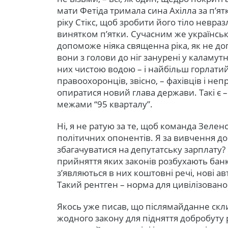
мати Фетіда тримала сина Ахілла за п’я
ріку Стікс, щоб зробити його тіло невраз
винятком п’ятки. Сучасним же українсь
допоможе ніяка священна ріка, як не доп
вони з голови до ніг занурені у каламутн
них чистою водою – і найбільш горлатий
правоохоронців, звісно, – фахівців і не
опиратися новий глава держави. Такі є 
межами “95 кварталу”.
Ні, я не ратую за те, щоб команда Зелен
політичних опонентів. Я за вивчення до
збагачуватися на депутатську зарплату? 
прийняття яких законів розбухають банк
з’являються в них коштовні речі, нові авт
Такий рентген – норма для цивілізованог
Якось уже писав, що післямайданне ск
жодного закону для підняття добробуту