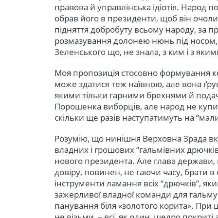
правова й управлінська ідіотія. Народ 
обрав його в президенти, щоб він очоли
підняття добробуту всьому народу, за пр
розмазування долонею нюнь під носом, 
Зеленського що, не знала, з ким і з як
Моя пропозиція стосовно формування к
може здатися теж наївною, але вона ґру
якими тільки гарними брехнями й пода
Порошенка виборців, але народ не купивс
скільки ще разів наступатимуть на “мали
Розумію, що нинішня Верховна Зрада вк
владних і грошових “гальмівних дрючків
нового президента. Але глава держави,
довіру, повинен, не гаючи часу, брати в 
інструменти ламання всіх “дрючків”, я
зажерливої владної команди для гальму
панування біля «золотого корита». При ц
не візьми, – всі, як один, щедро покриті