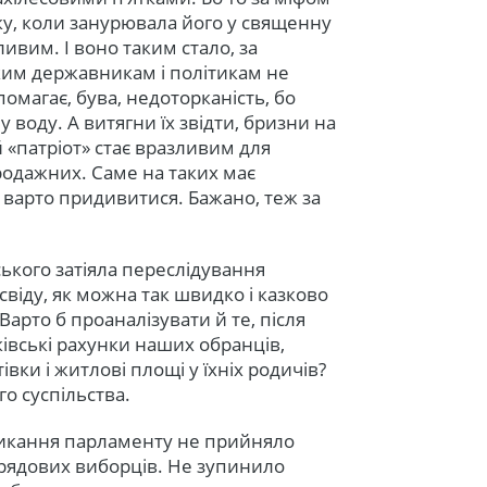
тку, коли занурювала його у священну
ливим. І воно таким стало, за
ким державникам і політикам не
омагає, бува, недоторканість, бо
у воду. А витягни їх звідти, бризни на
 «патріот» стає вразливим для
продажних. Саме на таких має
– варто придивитися. Бажано, теж за
ського затіяла переслідування
свіду, як можна так швидко і казково
Варто б проаналізувати й те, після
івські рахунки наших обранців,
івки і житлові площі у їхніх родичів?
о суспільства.
ликання парламенту не прийняло
 рядових виборців. Не зупинило