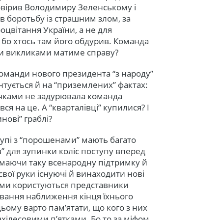
повірив Володимиру Зеленському і
в боротьбу із страшним злом, за
оцвітання України, а не для
бо хтось там його обдурив. Команда
ими викликами матиме справу?
оманди нового президента “з народу”
нтується й на “приземлених” фактах:
чками не задурювала команда
я на це. А “кварталівці” купилися? І
нові” граблі?
упі з “порошенами” мають багато
” для зупинки коліс поступу вперед
 маючи таку всенародну підтримку й
свої руки існуючі й винаходити нові
кими користуються представники
вання наближення кінця їхнього
ьому варто пам’ятати, що кого з них
 ахілесовими п’ятками. Бо то за міфом