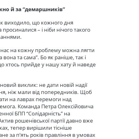
жно й за “демаршників”
ак виходило, що кожного дня
 просиналися – і ніби нічого такого
уваннями.
У нас на кожну проблему можна лягти
 вона та сама”. Бо як раніше, так і
що хтось прийде у нашу хату й наведе
новий виклик: не дати новій надії
я, ніж мали від попередників. Щоб
вати на лаврах перемоги над
емога. Команда Петра Олексійовича
енної БПП “Солідарність” на
 Актив рошенівської партії давно вже
ах, тепер вирішили тісніше
не за п’ять років правління в умовах