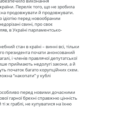
е забезпечило виконання
країни. Перелік того, що не зробила
жна продовжувати й продовжувати.
ю ідіотію перед новообраним
дорізані свині, про своє
яв, в Україні парламентсько-
ебний стан в країні – винні всі, тільки
вого президента почати анонсований
агалі, і членів правлячої депутатської
ише приймають недолугі закони, а й
уть початок багато корупційних схем.
можна “накопати” у кублі
, особливо перед новими дочасними
вої гарної брехні справжню цінність
 ті ж граблі, не купуватися на їхню