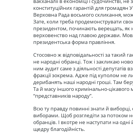
вакханалії в економіці і судочинстві, н
конституційних гарантій для громадян У
Верховна Рада восьмого скликання, мо
Зате, коли треба продемонструвати сво
президентом, починають верещать, як не
верховенство над главою держави. Мовл
президентська форма правління.
Стосовно ж відповідальності за такий ган
не народні обранці. Тож і закликаю но
ним аудит саме з діяльності депутатів вз
фракції зокрема. Адже під куполом не л
дерибанять наші народні гроші. Там бер
Та й масу іншого кримінально-цікавого 
“представників народу”.
Всю ту правду повинні знати й виборці
виборами. Щоб розгледіти за потоком но
обранців. І вкотре не наступати на одні й
щедру благодійність.