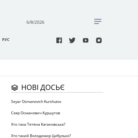
6/8/2026
РУC
НОВІ ДОСЬЄ
Seyar Osmanovich Kurshutov
Сєяр Османович Куршутов
Хто така Тетяна Кагановська?
Хто такий Володимир Цибулько?