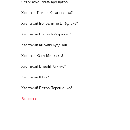
Сєяр Османович Куршутов
Хто така Тетяна Кагановська?
Хто такий Володимир Цибулько?
Хто такий Віктор Бобиренко?
Хто такий Кирило Буданов?
Хто така Юлія Мендель?
Хто такий Віталій Кличко?
Хто такий Юзік?
Хто такий Петро Порошенко?
Всі досьє