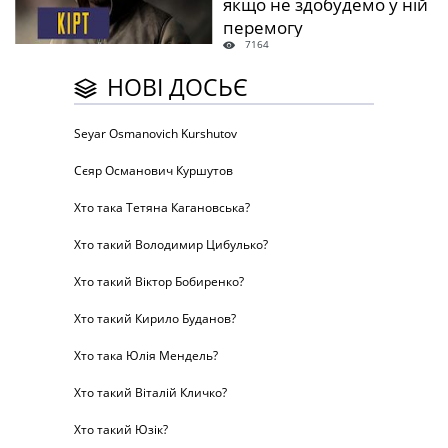
якщо не здобудемо у ній
перемогу
7164
НОВІ ДОСЬЄ
Seyar Osmanovich Kurshutov
Сєяр Османович Куршутов
Хто така Тетяна Кагановська?
Хто такий Володимир Цибулько?
Хто такий Віктор Бобиренко?
Хто такий Кирило Буданов?
Хто така Юлія Мендель?
Хто такий Віталій Кличко?
Хто такий Юзік?