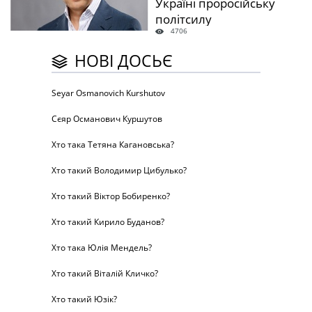
Україні проросійську
політсилу
4706
НОВІ ДОСЬЄ
Seyar Osmanovich Kurshutov
Сєяр Османович Куршутов
Хто така Тетяна Кагановська?
Хто такий Володимир Цибулько?
Хто такий Віктор Бобиренко?
Хто такий Кирило Буданов?
Хто така Юлія Мендель?
Хто такий Віталій Кличко?
Хто такий Юзік?