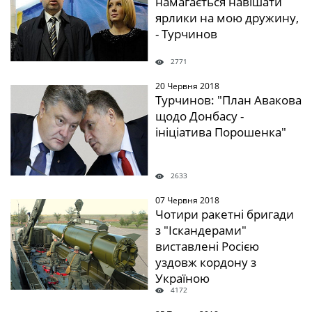
намагається навішати
ярлики на мою дружину,
- Турчинов
2771
20 Червня 2018
" />
Турчинов: "План Авакова
щодо Донбасу -
ініціатива Порошенка"
2633
07 Червня 2018
" />
Чотири ракетні бригади
з "Іскандерами"
виставлені Росією
уздовж кордону з
Україною
4172