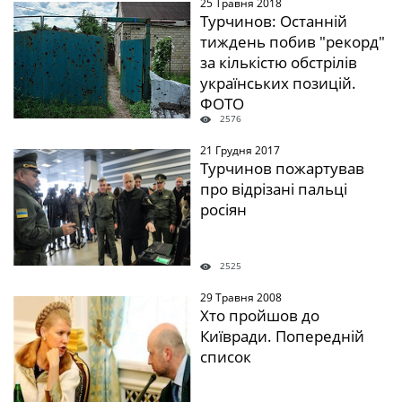
25 Травня 2018
" />
Турчинов: Останній
тиждень побив "рекорд"
за кількістю обстрілів
українських позицій.
ФОТО
2576
21 Грудня 2017
" />
Турчинов пожартував
про відрізані пальці
росіян
2525
29 Травня 2008
" />
Хто пройшов до
Київради. Попередній
список