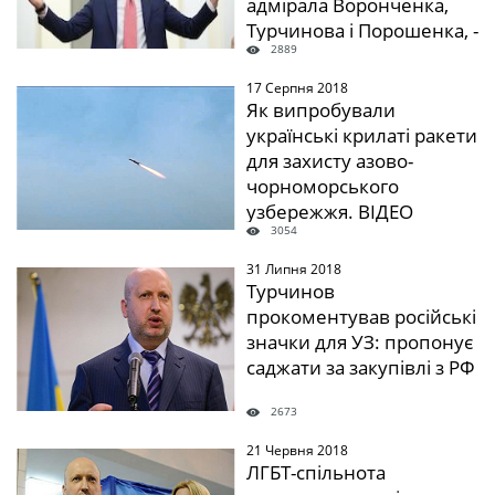
адмірала Воронченка,
Турчинова і Порошенка, -
2889
Ляшко
17 Серпня 2018
" />
Як випробували
українські крилаті ракети
для захисту азово-
чорноморського
узбережжя. ВІДЕО
3054
31 Липня 2018
" />
Турчинов
прокоментував російські
значки для УЗ: пропонує
саджати за закупівлі з РФ
2673
21 Червня 2018
" />
ЛГБТ-спільнота