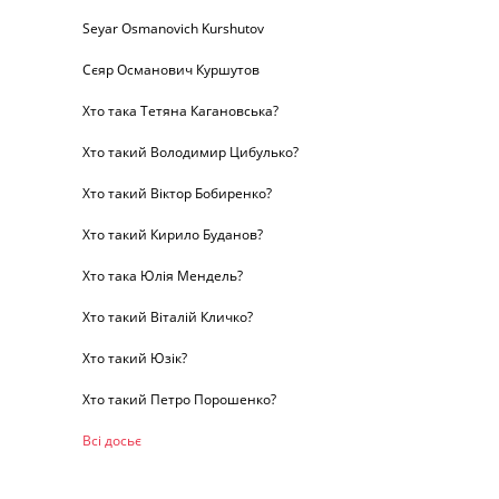
Seyar Osmanovich Kurshutov
Сєяр Османович Куршутов
Хто така Тетяна Кагановська?
Хто такий Володимир Цибулько?
Хто такий Віктор Бобиренко?
Хто такий Кирило Буданов?
Хто така Юлія Мендель?
Хто такий Віталій Кличко?
Хто такий Юзік?
Хто такий Петро Порошенко?
Всі досьє