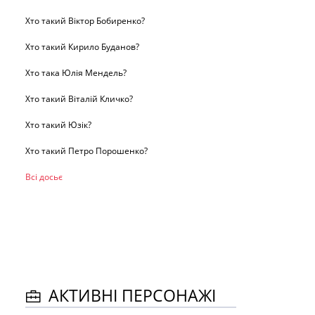
Хто такий Віктор Бобиренко?
Хто такий Кирило Буданов?
Хто така Юлія Мендель?
Хто такий Віталій Кличко?
Хто такий Юзік?
Хто такий Петро Порошенко?
Всі досьє
АКТИВНІ ПЕРСОНАЖІ