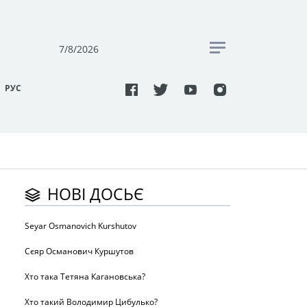
7/8/2026
РУC
НОВІ ДОСЬЄ
Seyar Osmanovich Kurshutov
Сєяр Османович Куршутов
Хто така Тетяна Кагановська?
Хто такий Володимир Цибулько?