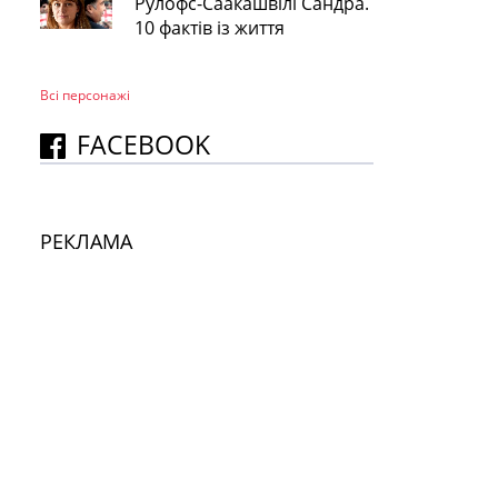
Рулофс-Саакашвілі Сандра.
10 фактів із життя
Всі персонажi
FACEBOOK
РЕКЛАМА