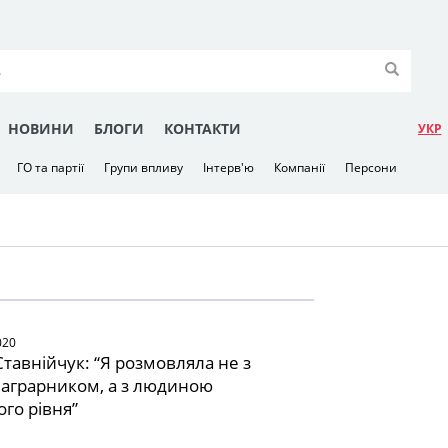
НОВИНИ
БЛОГИ
КОНТАКТИ
УКР
ГО та партії
Групи впливу
Інтерв'ю
Компанії
Персони
020
тавнійчук: “Я розмовляла не з
аграрником, а з людиною
го рівня”