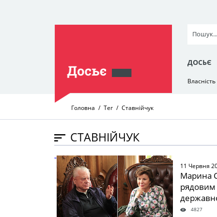
ДОСЬЄ
Власність
Головна
Тег
Ставнійчук
СТАВНІЙЧУК
" />
11 Червня 2
Марина С
рядовим 
державно
4827