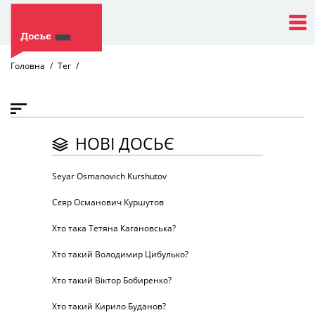
Головна
Тег
НОВІ ДОСЬЄ
Seyar Osmanovich Kurshutov
Сєяр Османович Куршутов
Хто така Тетяна Кагановська?
Хто такий Володимир Цибулько?
Хто такий Віктор Бобиренко?
Хто такий Кирило Буданов?