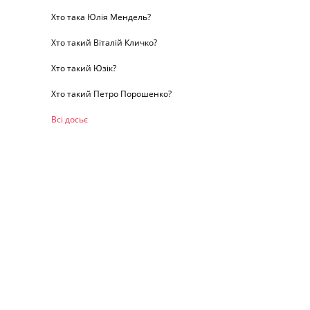
Хто така Юлія Мендель?
Хто такий Віталій Кличко?
Хто такий Юзік?
Хто такий Петро Порошенко?
Всі досьє