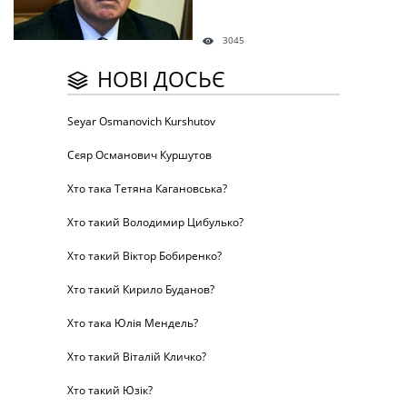
3045
НОВІ ДОСЬЄ
Seyar Osmanovich Kurshutov
Сєяр Османович Куршутов
Хто така Тетяна Кагановська?
Хто такий Володимир Цибулько?
Хто такий Віктор Бобиренко?
Хто такий Кирило Буданов?
Хто така Юлія Мендель?
Хто такий Віталій Кличко?
Хто такий Юзік?