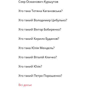
Сєяр Османович Куршутов
Хто така Тетяна Кагановська?
Хто такий Володимир Цибулько?
Хто такий Віктор Бобиренко?
Хто такий Кирило Буданов?
Хто така Юлія Мендель?
Хто такий Віталій Кличко?
Хто такий Юзік?
Хто такий Петро Порошенко?
Всі досьє