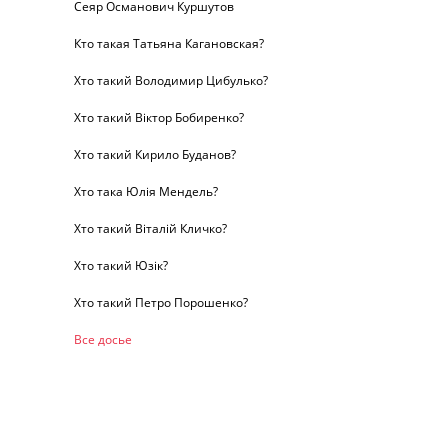
Сеяр Османович Куршутов
Кто такая Татьяна Кагановская?
Хто такий Володимир Цибулько?
Хто такий Віктор Бобиренко?
Хто такий Кирило Буданов?
Хто така Юлія Мендель?
Хто такий Віталій Кличко?
Хто такий Юзік?
Хто такий Петро Порошенко?
Все досье