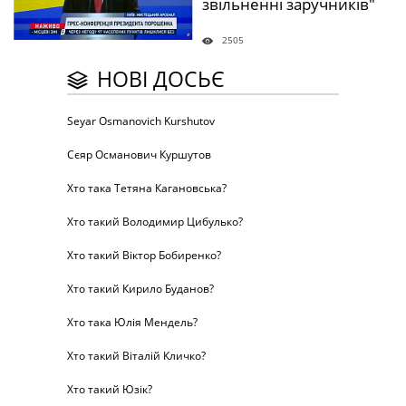
звільненні заручників"
2505
НОВІ ДОСЬЄ
Seyar Osmanovich Kurshutov
Сєяр Османович Куршутов
Хто така Тетяна Кагановська?
Хто такий Володимир Цибулько?
Хто такий Віктор Бобиренко?
Хто такий Кирило Буданов?
Хто така Юлія Мендель?
Хто такий Віталій Кличко?
Хто такий Юзік?