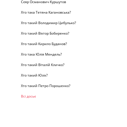
Сєяр Османович Куршутов
Хто така Тетяна Кагановська?
Хто такий Володимир Цибулько?
Хто такий Віктор Бобиренко?
Хто такий Кирило Буданов?
Хто така Юлія Мендель?
Хто такий Віталій Кличко?
Хто такий Юзік?
Хто такий Петро Порошенко?
Всі досьє