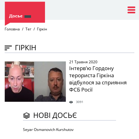
Головна
Тег
Гіркін
ГІРКІН
21 Травня 2020
" />
Інтерв’ю Гордону
терориста Гіркіна
відбулося за сприяння
ФСБ Росії
3091
НОВІ ДОСЬЄ
Seyar Osmanovich Kurshutov