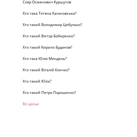
Сєяр Османович Куршутов
Хто така Тетяна Кагановська?
Хто такий Володимир Цибулько?
Хто такий Віктор Бобиренко?
Хто такий Кирило Буданов?
Хто така Юлія Мендель?
Хто такий Віталій Кличко?
Хто такий Юзік?
Хто такий Петро Порошенко?
Всі досьє