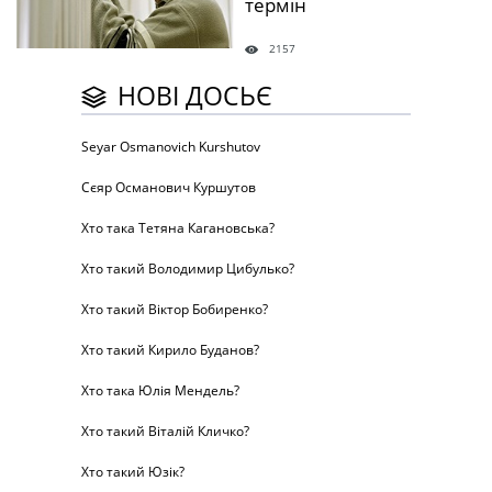
термін
2157
НОВІ ДОСЬЄ
Seyar Osmanovich Kurshutov
Сєяр Османович Куршутов
Хто така Тетяна Кагановська?
Хто такий Володимир Цибулько?
Хто такий Віктор Бобиренко?
Хто такий Кирило Буданов?
Хто така Юлія Мендель?
Хто такий Віталій Кличко?
Хто такий Юзік?