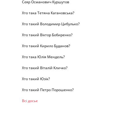
Сєяр Османович Куршутов
Хто така Тетяна Кагановська?
Хто такий Володимир Цибулько?
Хто такий Віктор Бобиренко?
Хто такий Кирило Буданов?
Хто така Юлія Мендель?
Хто такий Віталій Кличко?
Хто такий Юзік?
Хто такий Петро Порошенко?
Всі досьє