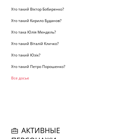
Хто такий Віктор Бобиренко?
Хто такий Кирило Буданов?
Хто така Юлія Мендель?
Хто такий Віталій Кличко?
Хто такий Юзік?
Хто такий Петро Порошенко?
Все досье
АКТИВНЫЕ