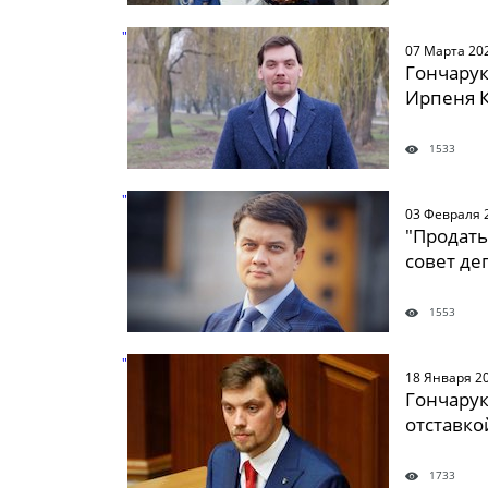
" />
07 Марта 20
Гончарук
Ирпеня 
1533
" />
03 Февраля 
"Продать
совет де
1553
" />
18 Января 2
Гончарук
отставко
1733