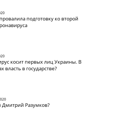
020
провалила подготовку ко второй
оронавируса
020
рус косит первых лиц Украины. В
ах власть в государстве?
2020
й Дмитрий Разумков?