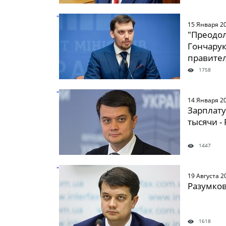
" />
15 Января 2
"Преодо
Гончарук
правите
1758
" />
14 Января 2
Зарплату
тысячи -
1447
" />
19 Августа 2
Разумков
1618