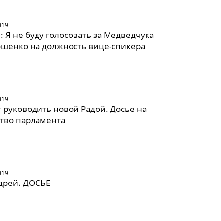
019
: Я не буду голосовать за Медведчука
ошенко на должность вице-спикера
019
т руководить новой Радой. Досье на
тво парламента
019
дрей. ДОСЬЕ