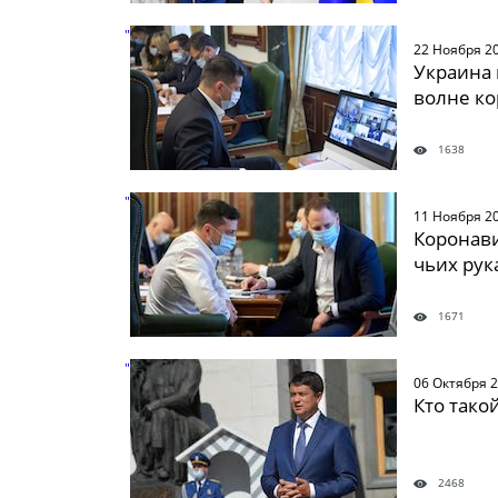
" />
22 Ноября 2
Украина 
волне к
1638
" />
11 Ноября 2
Коронави
чьих рук
1671
" />
06 Октября 
Кто тако
2468