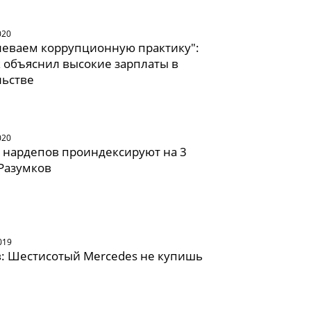
020
леваем коррупционную практику":
 объяснил высокие зарплаты в
льстве
020
 нардепов проиндексируют на 3
 Разумков
019
: Шестисотый Mercedes не купишь