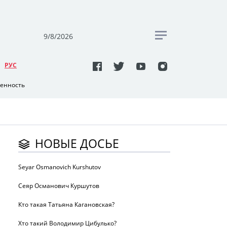
9/8/2026
РУC
венность
НОВЫЕ ДОСЬЕ
Seyar Osmanovich Kurshutov
Сеяр Османович Куршутов
Кто такая Татьяна Кагановская?
Хто такий Володимир Цибулько?