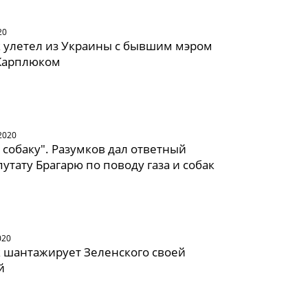
20
 улетел из Украины с бывшим мэром
Карплюком
2020
 собаку". Разумков дал ответный
путату Брагарю по поводу газа и собак
020
 шантажирует Зеленского своей
й