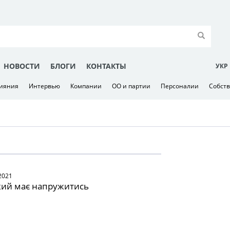
НОВОСТИ
БЛОГИ
КОНТАКТЫ
УКР
лияния
Интервью
Компании
ОО и партии
Персоналии
Собст
2021
кий має напружитись