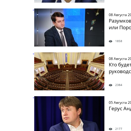
" />
08 Августа 2
Разумков
или Пор
1858
" />
08 Августа 2
Кто буде
руководс
2384
" />
05 Августа 2
Герус Ан
2177