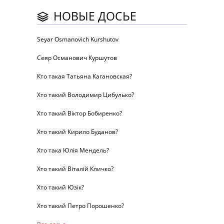
НОВЫЕ ДОСЬЕ
Seyar Osmanovich Kurshutov
Сеяр Османович Куршутов
Кто такая Татьяна Кагановская?
Хто такий Володимир Цибулько?
Хто такий Віктор Бобиренко?
Хто такий Кирило Буданов?
Хто така Юлія Мендель?
Хто такий Віталій Кличко?
Хто такий Юзік?
Хто такий Петро Порошенко?