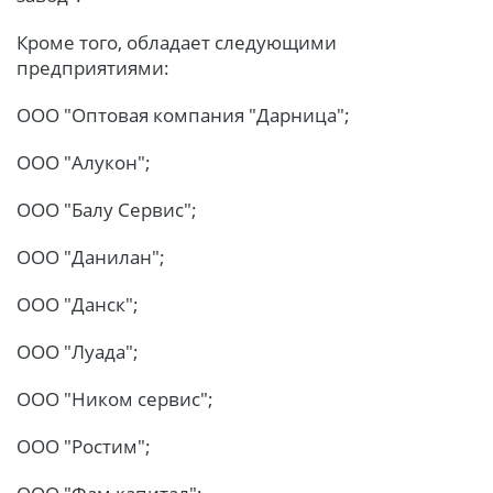
Кроме того, обладает следующими
предприятиями:
ООО "Оптовая компания "Дарница";
ООО "Алукон";
ООО "Балу Сервис";
ООО "Данилан";
ООО "Данск";
ООО "Луада";
ООО "Ником сервис";
ООО "Ростим";