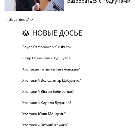
разобраться с подкупами
!-- discarded //-->
НОВЫЕ ДОСЬЕ
Seyar Osmanovich Kurshutov
Сеяр Османович Куршутов
Кто такая Татьяна Кагановская?
Хто такий Володимир Цибулько?
Хто такий Віктор Бобиренко?
Хто такий Кирило Буданов?
Хто така Юлія Мендель?
Хто такий Віталій Кличко?