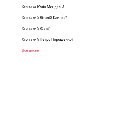
Хто така Юлія Мендель?
Хто такий Віталій Кличко?
Хто такий Юзік?
Хто такий Петро Порошенко?
Все досье