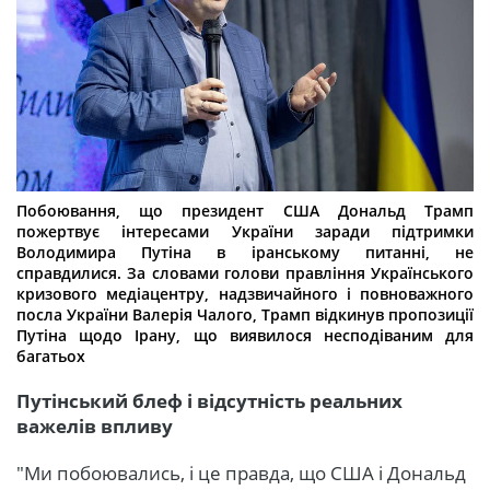
Побоювання, що президент США Дональд Трамп
пожертвує інтересами України заради підтримки
Володимира Путіна в іранському питанні, не
справдилися. За словами голови правління Українського
кризового медіацентру, надзвичайного і повноважного
посла України Валерія Чалого, Трамп відкинув пропозиції
Путіна щодо Ірану, що виявилося несподіваним для
багатьох
Путінський блеф і відсутність реальних
важелів впливу
"Ми побоювались, і це правда, що США і Дональд