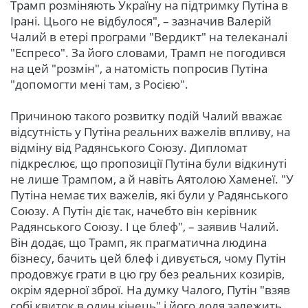
Трамп розміняють Україну на підтримку Путіна в
Ірані. Цього не відбулося", – зазначив Валерій
Чалий в етері програми "Вердикт" на телеканалі
"Еспресо".
За його словами, Трамп не погодився
на цей "розмін", а натомість попросив Путіна
"допомогти мені там, з Росією".
Причиною такого розвитку подій Чалий вважає
відсутність у Путіна реальних важелів впливу, на
відміну від Радянського Союзу. Дипломат
підкреслює, що пропозиції Путіна були відкинуті
не лише Трампом, а й навіть Аятолою Хаменеї. "У
Путіна немає тих важелів, які були у Радянського
Союзу. А Путін діє так, начебто він керівник
Радянського Союзу. І це блеф", – заявив Чалий.
Він додає, що Трамп, як прагматична людина
бізнесу, бачить цей блеф і дивується, чому Путін
продовжує грати в цю гру без реальних козирів,
окрім ядерної зброї. На думку Чалого, Путін "взяв
собі квиток в один кінець" і його доля залежить