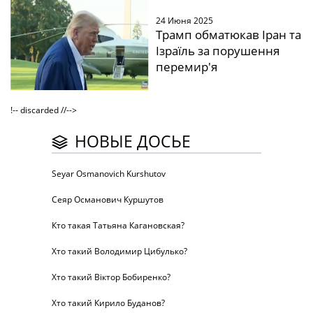
24 Июня 2025
Трамп обматюкав Іран та
Ізраїль за порушення
перемир'я
!-- discarded //-->
НОВЫЕ ДОСЬЕ
Seyar Osmanovich Kurshutov
Сеяр Османович Куршутов
Кто такая Татьяна Кагановская?
Хто такий Володимир Цибулько?
Хто такий Віктор Бобиренко?
Хто такий Кирило Буданов?