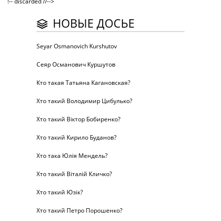
!-- discarded //-->
НОВЫЕ ДОСЬЕ
Seyar Osmanovich Kurshutov
Сеяр Османович Куршутов
Кто такая Татьяна Кагановская?
Хто такий Володимир Цибулько?
Хто такий Віктор Бобиренко?
Хто такий Кирило Буданов?
Хто така Юлія Мендель?
Хто такий Віталій Кличко?
Хто такий Юзік?
Хто такий Петро Порошенко?