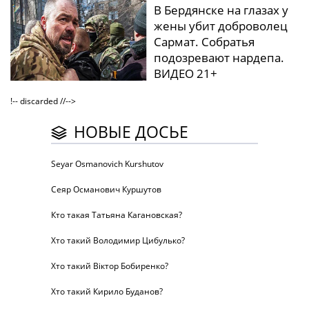
В Бердянске на глазах у
жены убит доброволец
Сармат. Собратья
подозревают нардепа.
ВИДЕО 21+
!-- discarded //-->
НОВЫЕ ДОСЬЕ
Seyar Osmanovich Kurshutov
Сеяр Османович Куршутов
Кто такая Татьяна Кагановская?
Хто такий Володимир Цибулько?
Хто такий Віктор Бобиренко?
Хто такий Кирило Буданов?