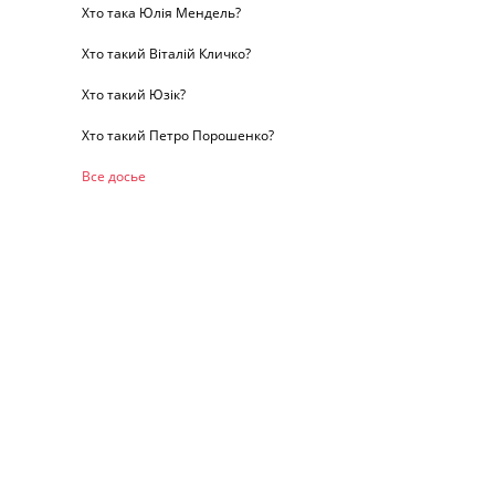
Хто така Юлія Мендель?
Хто такий Віталій Кличко?
Хто такий Юзік?
Хто такий Петро Порошенко?
Все досье