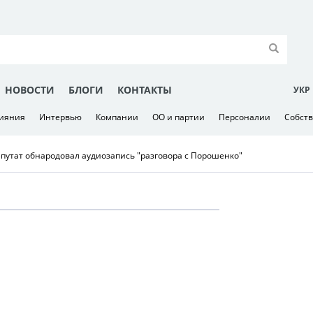
НОВОСТИ
БЛОГИ
КОНТАКТЫ
УКР
лияния
Интервью
Компании
ОО и партии
Персоналии
Собст
путат обнародовал аудиозапись "разговора с Порошенко"