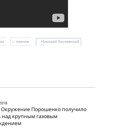
газ
пленки
Николай Злочевский
2018
: Окружение Порошенко получило
ь над крупным газовым
ждением