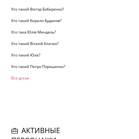
Хто такий Віктор Бобиренко?
Хто такий Кирило Буданов?
Хто така Юлія Мендель?
Хто такий Віталій Кличко?
Хто такий Юзік?
Хто такий Петро Порошенко?
Все досье
АКТИВНЫЕ