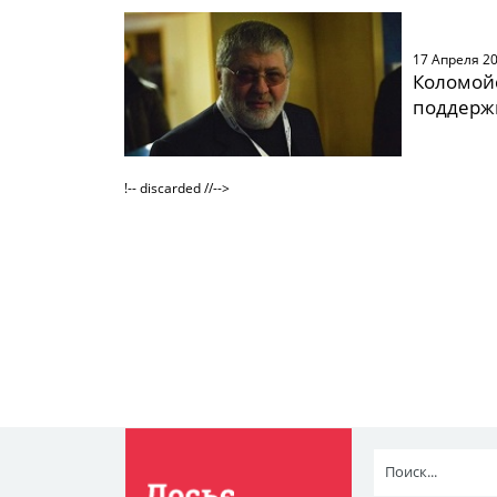
17 Апреля 2
Коломойс
поддерж
!-- discarded //-->