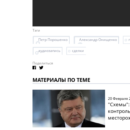
Тэги
Петр Порошенко
Александр Онищенко
аудиозапись
сделки
Поделиться
МАТЕРИАЛЫ ПО ТЕМЕ
20 Февраля 
"Схемы"
контрол
месторо