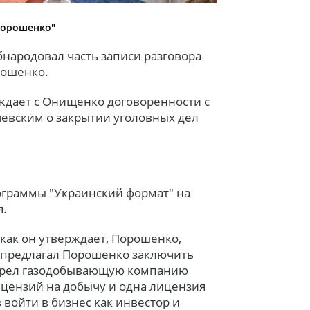
Порошенко"
народовал часть записи разговора
рошенко.
уждает с Онищенко договоренности с
евским о закрытии уголовных дел
ограммы "Украинский формат" на
я.
как он утверждает, Порошенко,
 предлагал Порошенко заключить
обрел газодобывающую компанию
ицензий на добычу и одна лицензия
в войти в бизнес как инвестор и