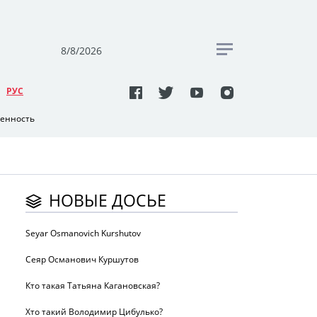
8/8/2026
РУC
венность
НОВЫЕ ДОСЬЕ
Seyar Osmanovich Kurshutov
Сеяр Османович Куршутов
Кто такая Татьяна Кагановская?
Хто такий Володимир Цибулько?