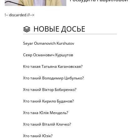
!-- discarded //-->
НОВЫЕ ДОСЬЕ
Seyar Osmanovich Kurshutov
Сеяр Османович Куршутов
Кто такая Татьяна Кагановская?
Хто такий Володимир Цибулько?
Хто такий Віктор Бобиренко?
Хто такий Кирило Буданов?
Хто така Юлія Мендель?
Хто такий Віталій Кличко?
Хто такий Юзік?