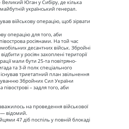
 Великий Юган у Сибіру, де кілька
 майбутній український генерал.
ував військову операцію, щоб зірвати
ву операцію для того, аби
вострова росіянами. На той час
мобільних десантних військ. Збройні
відбити у росіян захоплені території
рації мали бути 25-та повітряно-
игада та 3-й полк спеціального
і існував триетапний план звільнення
ндуванню Збройних Сил України
а півострові – задля того, аби
аважилось на проведення військової
 — відомий.
ійцями 47 діб поспіль у повній блокаді