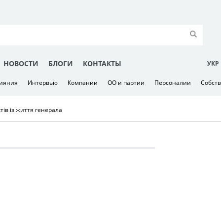
НОВОСТИ
БЛОГИ
КОНТАКТЫ
УКР
лияния
Интервью
Компании
ОО и партии
Персоналии
Собст
тів із життя генерала