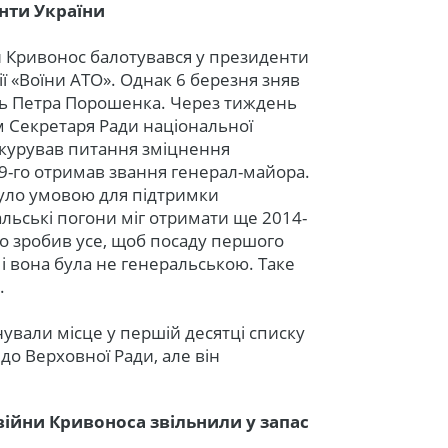
нти України
й Кривонос балотувався у президенти
ії «Воїни АТО». Однак 6 березня зняв
ть Петра Порошенка. Через тиждень
 Секретаря Ради національної
н курував питання зміцнення
19-го отримав звання генерал-майора.
було умовою для підтримки
льські погони міг отримати ще 2014-
ко зробив усе, щоб посаду першого
і вона була не генеральською. Таке
.
нували місце у першій десятці списку
до Верховної Ради, але він
 війни Кривоноса звільнили у запас