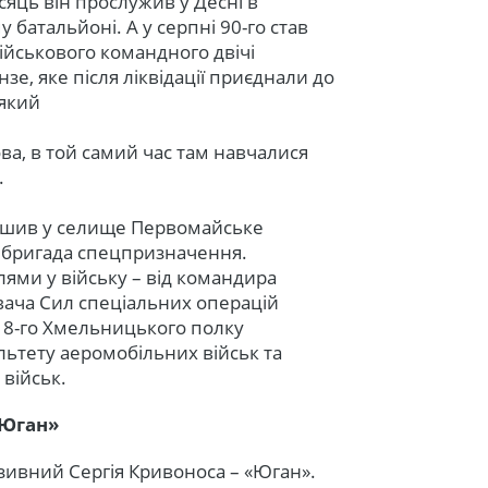
ісяць він прослужив у Десні в
батальйоні. А у серпні 90-го став
ійськового командного двічі
, яке після ліквідації приєднали до
 який
ова, в той самий час там навчалися
.
ушив у селище Первомайське
0 бригада спецпризначення.
ями у війську – від командира
вача Сил спеціальних операцій
 8-го Хмельницького полку
ьтету аеромобільних військ та
 військ.
«Юган»
озивний Сергія Кривоноса – «Юган».