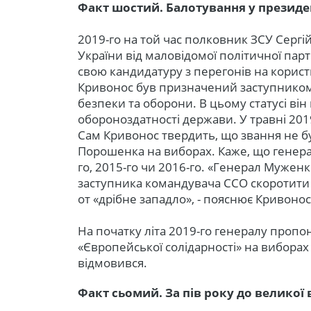
Факт шостий. Балотування у президе
2019-го на той час полковник ЗСУ Сергі
України від маловідомої політичної парт
свою кандидатуру з перегонів на корис
Кривонос був призначений заступником
безпеки та оборони. В цьому статусі ві
обороноздатності держави. У травні 20
Сам Кривонос твердить, що звання не 
Порошенка на виборах. Каже, що генера
го, 2015-го чи 2016-го. «Генерал Мужен
заступника командувача ССО скоротити 
от «дрібне западло», - пояснює Кривонос
На початку літа 2019-го генералу пропо
«Європейської солідарності» на виборах 
відмовився.
Факт сьомий. За пів року до великої