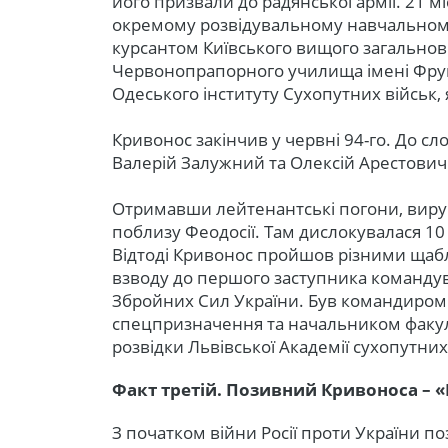
його призвали до радянської армії. 21 м
окремому розвідувальному навчальному 
курсантом Київського вищого загальнов
Червонопрапорного училища імені Фрунзе
Одеського інституту Сухопутних військ,
Кривонос закінчив у червні 94-го. До сл
Валерій Залужний та Олексій Арестович
Отримавши лейтенантські погони, вир
поблизу Феодосії. Там дислокувалася 1
Відтоді Кривонос пройшов різними щабл
взводу до першого заступника команду
Збройних Сил України. Був командиром
спецпризначення та начальником факул
розвідки Львівської Академії сухопутних
Факт третій. Позивний Кривоноса – 
З початком війни Росії проти України п