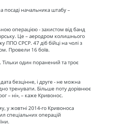
 на посаді начальника штабу –
ьною операцією - захистом від банд
торську. Це – аеродром колишнього
 ППО СРСР. 47 діб бійці на чолі з
м. Провели 16 боїв.
в. Тільки один поранений та троє
ата безцінне, і друге - не можна
дно тренувати. Більше поту дорівнює
г – ні», – каже Кривонос.
у, у жовтні 2014-го Кривоноса
ил спеціальних операцій
їни.