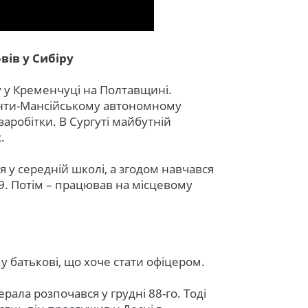
вів у Сибіру
 у Кременчуці на Полтавщині.
анти-Мансійському автономному
 заробітки. В Сургуті майбутній
.
я у середній школі, а згодом навчався
 Потім – працював на місцевому
у батькові, що хоче стати офіцером.
рала розпочався у грудні 88-го. Тоді