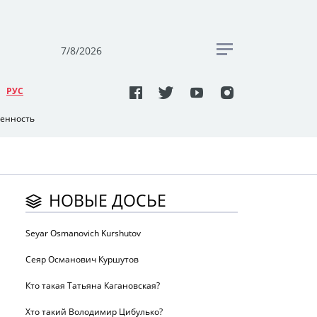
7/8/2026
РУC
венность
НОВЫЕ ДОСЬЕ
Seyar Osmanovich Kurshutov
Сеяр Османович Куршутов
Кто такая Татьяна Кагановская?
Хто такий Володимир Цибулько?