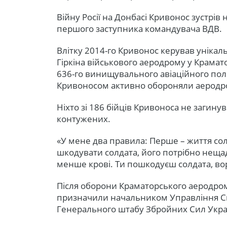
Війну Росії на Донбасі Кривонос зустрів
першого заступника командувача ВДВ.
Влітку 2014-го Кривонос керував унікал
Гіркіна військового аеродрому у Крама
636-го винищувального авіаційного полку
Кривоносом активно обороняли аеродро
Ніхто зі 186 бійців Кривоноса не загину
контужених.
«У мене два правила: Перше – життя солд
шкодувати солдата, його потрібно неща
менше крові. Ти пошкодуєш солдата, воро
Після оборони Краматорського аеродром
призначили начальником Управління С
Генерального штабу Збройних Сил Укра