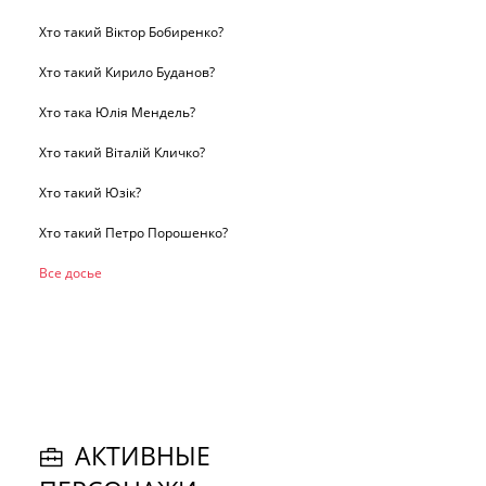
Хто такий Віктор Бобиренко?
Хто такий Кирило Буданов?
Хто така Юлія Мендель?
Хто такий Віталій Кличко?
Хто такий Юзік?
Хто такий Петро Порошенко?
Все досье
АКТИВНЫЕ