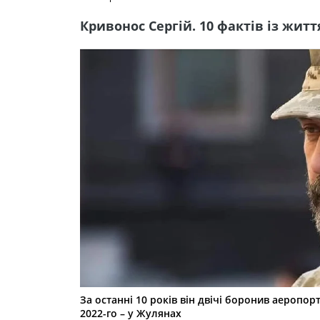
Кривонос Сергій. 10 фактів із жит
За останні 10 років він двічі боронив аеропорт
2022-го – у Жулянах