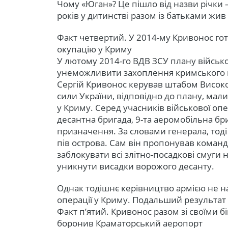
Чому «Юган»? Це пішло від назви річки –
років у дитинстві разом із батьками жив
Факт четвертий. У 2014-му Кривонос гот
окупацію у Криму
У лютому 2014-го ВДВ ЗСУ плану військо
унеможливити захоплення кримського пі
Сергій Кривонос керував штабом Високо
сили України, відповідно до плану, мали 
у Криму. Серед учасників військової опе
десантна бригада, 9-та аеромобільна бр
призначення. За словами генерала, тод
пів острова. Сам він пропонував кома
заблокувати всі злітно-посадкові смуги н
уникнути висадки ворожого десанту.
Однак тодішнє керівництво армією не н
операції у Криму. Подальший результат
Факт п’ятий. Кривонос разом зі своїми б
боронив Краматорський аеропорт