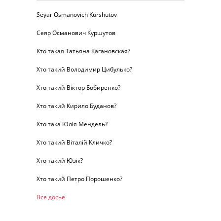
Seyar Osmanovich Kurshutov
Сеяр Османович Куршутов
Кто такая Татьяна Кагановская?
Хто такий Володимир Цибулько?
Хто такий Віктор Бобиренко?
Хто такий Кирило Буданов?
Хто така Юлія Мендель?
Хто такий Віталій Кличко?
Хто такий Юзік?
Хто такий Петро Порошенко?
Все досье