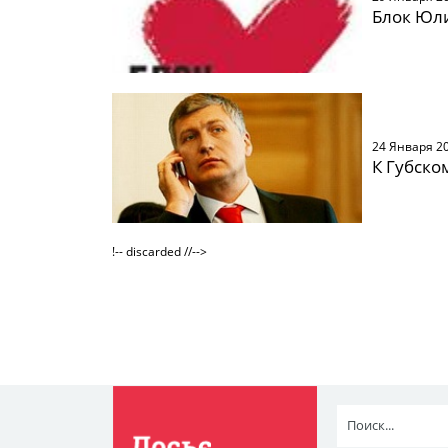
Блок Юл
24 Января 2
К Губско
!-- discarded //-->