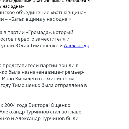
е объединение «Батьківщина» состоялся 9
у нас одна!»
инское объединение «Батьківщина»
и – «Батьківщина у нас одна!»
а в партии «Громада», который
постов первого заместителя и
но ушли Юлия Тимошенко и
Александр
а представители партии вошли в
ко была назначена вице-премьер-
и Иван Кириленко – министром
 году Тимошенко была отправлена в
ах 2004 года Виктора Ющенко
Александр Турчинов стал во главе
енко и Александр Турчинов были