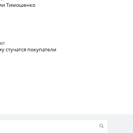
ии Тимошенко
007
му стучатся покупатели