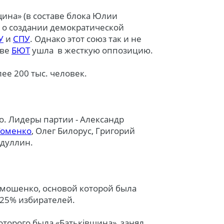
щина» (в составе блока Юлии
 о создании демократической
У
и
СПУ
. Однако этот союз так и не
аве
БЮТ
ушла в жесткую оппозицию.
ее 200 тыс. человек.
. Лидеры партии - Александр
Томенко
, Олег Билорус, Григорий
бдуллин.
имошенко, основой которой была
,25% избирателей.
оторого была «Батьківщина», занял