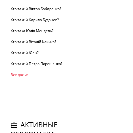
Хто такий Віктор Бобиренко?
Хто такий Кирило Буданов?
Хто така Юлія Мендель?
Хто такий Віталій Кличко?
Хто такий Юзік?
Хто такий Петро Порошенко?
Все досье
АКТИВНЫЕ