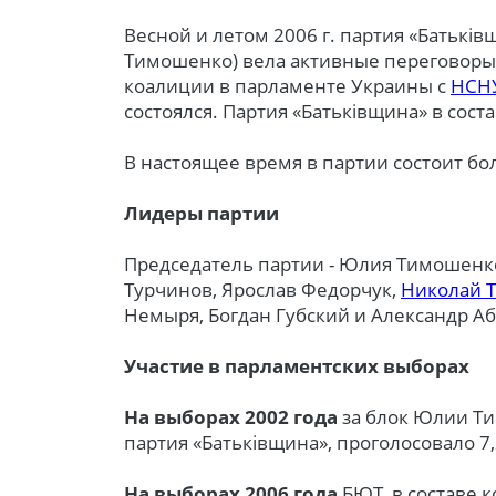
Весной и летом 2006 г. партия «Батьків
Тимошенко) вела активные переговоры
коалиции в парламенте Украины с
НСН
состоялся. Партия «Батьківщина» в сост
В настоящее время в партии состоит бол
Лидеры партии
Председатель партии - Юлия Тимошенко
Турчинов, Ярослав Федорчук,
Николай 
Немыря, Богдан Губский и Александр А
Участие в парламентских выборах
На выборах 2002 года
за блок Юлии Т
партия «Батьківщина», проголосовало 7
На выборах 2006 года
БЮТ, в составе к