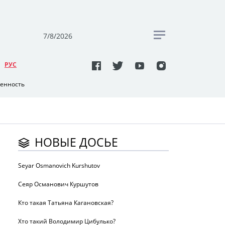
7/8/2026
РУC
венность
НОВЫЕ ДОСЬЕ
Seyar Osmanovich Kurshutov
Сеяр Османович Куршутов
Кто такая Татьяна Кагановская?
Хто такий Володимир Цибулько?